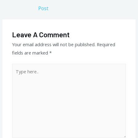
navigation
Post
Leave A Comment
Your email address will not be published.
Required
fields are marked
*
Type
here..