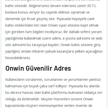
bahis sitesidir. Beğenirseniz devam edersiniz zaten 30 TL
bedava bonus veriyor bu sayede eklinize oynamak ve
denemek için fırsat geçmiş olur. Piyasada haysiyetli canlı
bahis sitelerinden biri olan Onwin oyun sitesine kayıt olmak
için gereken tüm bilgileri inceliyoruz. Bir dahaki sefere yorum
yaptığımda kullanılmak üzere adımı, e-posta adresimi ve web
site adresimi bu tarayıcıya kaydet. Onwin bahis sitesine giriş
yaptığınız andan itibaren yüksek kazançlara yelken açacağınızı
hissedebilirsiniz.
Onwin Güvenilir Adres
Kullanıcıların sorularının, sorunlarının ve yorumlarının yanıtsız
kalmaması için büyük çaba sarf ediliyor. Piyasada bu alanda
bu derece hassas olan bahis platformu bulmanın oldukça zor
olduğu da iletilmelidir. Müşteri hizmetleri sistemi Onwin
kapsamında müşteri memnuniyetine verilen önemin de