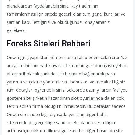
olanaklardan faydalanabilirsiniz. Kayıt adımının
tamamlanması için sitede geçerli olan tüm genel kuralları ve
şartları kabul ettiğinizi ve okuduğunuzu onaylamanız
gerekiyor.
Foreks Siteleri Rehberi
Onwin giriş yaptıktan hemen sonra talep eden kullanıcılar ‘sizi
arayalım’ butonuna tıklayarak firmadan geri dönüş isteyebilir.
Alternatif olacak canlı destek birimine bağlanarak para
yatırma ve çekme yöntemlerini, bonusları ve merak ettiğiniz
tüm detayları öğrenebilirsiniz. Sektörde uzun yıllardır faaliyet
gösteren bu şirketin kazandıran slot oyunlarında da en çok
tercih edilen firma olduğu bilinmektedir. Bu detaylar sadece
Onwin sitesinde değil piyasada yer alan diğer bahis
sitelerinde de geçerliliğe sahiptir. Bu alanda verimliliğin
artması için dikkat edilmesi gereken bir diğer husus da site