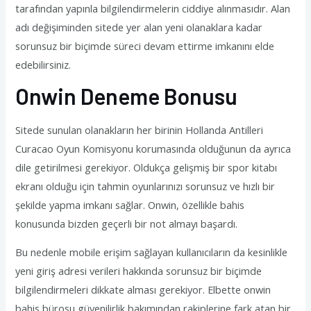
tarafından yapınla bilgilendirmelerin ciddiye alınmasıdır. Alan
adı değişiminden sitede yer alan yeni olanaklara kadar
sorunsuz bir biçimde süreci devam ettirme imkanını elde
edebilirsiniz.
Onwin Deneme Bonusu
Sitede sunulan olanakların her birinin Hollanda Antilleri
Curacao Oyun Komisyonu korumasında olduğunun da ayrıca
dile getirilmesi gerekiyor. Oldukça gelişmiş bir spor kitabı
ekranı olduğu için tahmin oyunlarınızı sorunsuz ve hızlı bir
şekilde yapma imkanı sağlar. Onwin, özellikle bahis
konusunda bizden geçerli bir not almayı başardı.
Bu nedenle mobile erişim sağlayan kullanıcıların da kesinlikle
yeni giriş adresi verileri hakkında sorunsuz bir biçimde
bilgilendirmeleri dikkate alması gerekiyor. Elbette onwin
bahis bürosu güvenilirlik bakımından rakiplerine fark atan bir