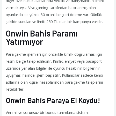
diğer özel hukuk alanlarında vekillik ve danışmanlık hizmeti
vermekteyiz. Vivogaming tarafından hazırlanmış olan
oyunlarda ise yüzde 30 oranlı bir geri ödeme var. Günlük
şekilde sunulan ve limiti 250 TL olan bir kampanya vardır.
Onwin Bahis Paramı
Yatırmıyor
Para çekme işlemleri için öncelikle kimlik doğrulaması için
resmi belge talep edilebilir. Kimlik, ehliyet veya pasaport
üzerinde yer alan bilgiler ile oyuncu hesabının bilgilerinin
uyuşması halinde işlem başlatılır. Kullanıcılar sadece kendi
adlarına olan kişisel hesaplarından para çekme taleplerini
iletebilirler.
Onwin Bahis Paraya El Koydu!
Verimli ve sorunsuz bir bonus tanımlama sistemi