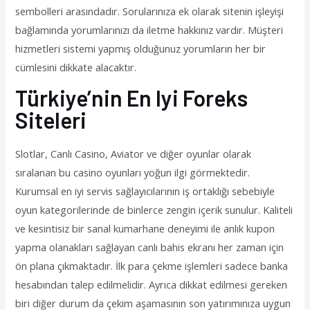
sembolleri arasındadır. Sorularınıza ek olarak sitenin işleyişi
bağlamında yorumlarınızı da iletme hakkınız vardır. Müşteri
hizmetleri sistemi yapmış olduğunuz yorumların her bir
cümlesini dikkate alacaktır.
Türkiye’nin En Iyi Foreks
Siteleri
Slotlar, Canlı Casino, Aviator ve diğer oyunlar olarak
sıralanan bu casino oyunları yoğun ilgi görmektedir.
Kurumsal en iyi servis sağlayıcılarının iş ortaklığı sebebiyle
oyun kategorilerinde de binlerce zengin içerik sunulur. Kaliteli
ve kesintisiz bir sanal kumarhane deneyimi ile anlık kupon
yapma olanakları sağlayan canlı bahis ekranı her zaman için
ön plana çıkmaktadır. İlk para çekme işlemleri sadece banka
hesabından talep edilmelidir. Ayrıca dikkat edilmesi gereken
biri diğer durum da çekim aşamasının son yatırımınıza uygun