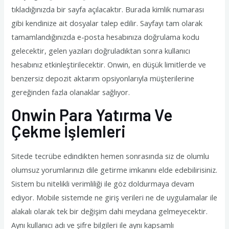
tıkladığınızda bir sayfa açılacaktır. Burada kimlik numarası
gibi kendinize ait dosyalar talep edilir. Sayfayı tam olarak
tamamlandığınızda e-posta hesabınıza doğrulama kodu
gelecektir, gelen yazıları doğruladıktan sonra kullanıcı
hesabınız etkinleştirilecektir. Onwin, en düşük limitlerde ve
benzersiz depozit aktarım opsiyonlarıyla müşterilerine
gereğinden fazla olanaklar sağlıyor.
Onwin Para Yatırma Ve
Çekme İşlemleri
Sitede tecrübe edindikten hemen sonrasında siz de olumlu
olumsuz yorumlarınızı dile getirme imkanını elde edebilirisiniz.
Sistem bu nitelikli verimliliği ile göz doldurmaya devam
ediyor. Mobile sistemde ne giriş verileri ne de uygulamalar ile
alakalı olarak tek bir değişim dahi meydana gelmeyecektir.
Aynı kullanıcı adı ve şifre bilgileri ile aynı kapsamlı