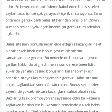
edilir. En heyecanlı mobil ödeme kabul eden bahis siteleri
sayfamızda, işinize çok yarayacak içerikler sunuyoruz. Sanal
ortamda gerçek canlı bahis sitelerinden birisi olan Onwin
kumar sitesine üyelik açabilmeniz için gerekli tüm adımları
açıkladık.
Bahis sitesinin bonuslarından elde ettiğiniz kazançları nakit
olarak çekebilmek için bonus çevrim işlemlerini
tamamlamanız gerekir. Bu nedenle de bonusların çevrim
şartları hakkında bilgi edinmeniz son derece önemlidir.
Yukarıda yer alan casino bonuslarını kullanabilmek için
öncelikle siteye ulaşım sağlamanız gerekir. Bahis sitesine
erişim sağladıktan sonra Onwin casino Bonus seçenekleri
sayesinde yüksek miktarlı kazançların sahibi olabilirsiniz.
Bazıları yüksek promosyonlar sayesinde ciddi bir kazanım
sağlarken bazıları için bu kazancın temelinde yüksek bahis
oranları vardır. Çünkü tek maça bahis oynarken ne kadar