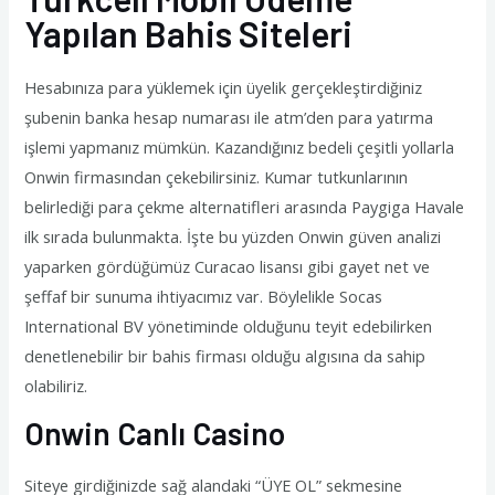
Yapılan Bahis Siteleri
Hesabınıza para yüklemek için üyelik gerçekleştirdiğiniz
şubenin banka hesap numarası ile atm’den para yatırma
işlemi yapmanız mümkün. Kazandığınız bedeli çeşitli yollarla
Onwin firmasından çekebilirsiniz. Kumar tutkunlarının
belirlediği para çekme alternatifleri arasında Paygiga Havale
ilk sırada bulunmakta. İşte bu yüzden Onwin güven analizi
yaparken gördüğümüz Curacao lisansı gibi gayet net ve
şeffaf bir sunuma ihtiyacımız var. Böylelikle Socas
International BV yönetiminde olduğunu teyit edebilirken
denetlenebilir bir bahis firması olduğu algısına da sahip
olabiliriz.
Onwin Canlı Casino
Siteye girdiğinizde sağ alandaki “ÜYE OL” sekmesine