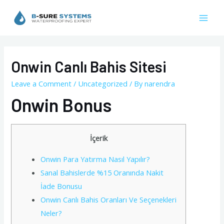
Skip
to
Mai
content
Men
Onwin Canlı Bahis Sitesi
Leave a Comment
/
Uncategorized
/ By
narendra
Onwin Bonus
İçerik
Onwin Para Yatırma Nasıl Yapılır?
Sanal Bahislerde %15 Oranında Nakit
İade Bonusu
Onwin Canlı Bahis Oranları Ve Seçenekleri
Neler?