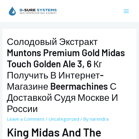
Skip
to
Mai
content
Men
Солодовый Экстракт
Muntons Premium Gold Midas
Touch Golden Ale 3, 6 Кг
Получить В Интернет-
Магазине Beermachines С
Доставкой Судя Москве И
России
Leave a Comment
/
Uncategorized
/ By
narendra
King Midas And The