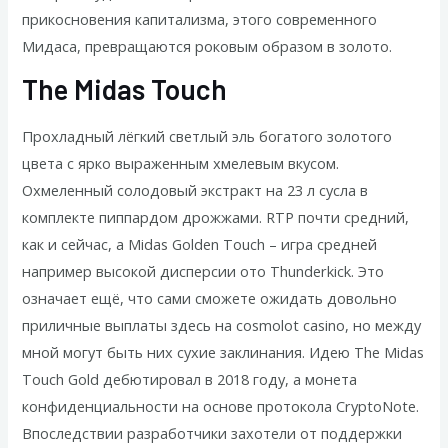
прикосновения капитализма, этого современного
Мидаса, превращаются роковым образом в золото.
The Midas Touch
Прохладный лёгкий светлый эль богатого золотого
цвета с ярко выраженным хмелевым вкусом.
Охмеленный солодовый экстракт на 23 л сусла в
комплекте пиппардом дрожжами. RTP почти средний,
как и сейчас, а Midas Golden Touch – игра средней
например высокой дисперсии ото Thunderkick. Это
означает ещё, что сами сможете ожидать довольно
приличные выплаты здесь на cosmolot casino, но между
мной могут быть них сухие заклинания. Идею The Midas
Touch Gold дебютировал в 2018 году, а монета
конфиденциальности на основе протокола CryptoNote.
Впоследствии разработчики захотели от поддержки