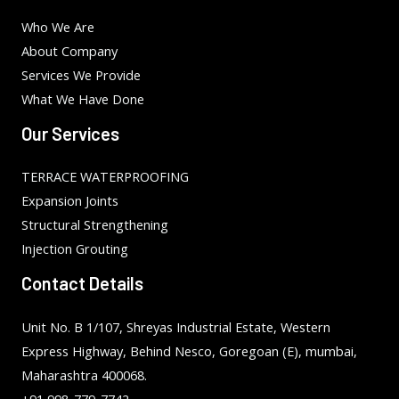
Who We Are
About Company
Services We Provide
What We Have Done
Our Services
TERRACE WATERPROOFING
Expansion Joints
Structural Strengthening
Injection Grouting
Contact Details
Unit No. B 1/107, Shreyas Industrial Estate, Western
Express Highway, Behind Nesco, Goregoan (E), mumbai,
Maharashtra 400068.
+91 998-779-7742