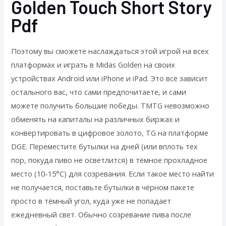
Golden Touch Short Story
Pdf
Поэтому вы сможете наслаждаться этой игрой на всех
платформах и играть в Midas Golden на своих
устройствах Android или iPhone и iPad. Это всё зависит
остального вас, что сами предпочитаете, и сами
можете получить большие победы. TMTG невозможно
обменять на капиталы на различных биржах и
конвертировать в цифровое золото, TG на платформе
DGE. Переместите бутылки на дней (или вплоть тех
пор, покуда пиво не осветлится) в тёмное прохладное
место (10-15°С) для созревания. Если такое место найти
не получается, поставьте бутылки в чёрном пакете
просто в тёмный угол, куда уже не попадает
ежедневный свет. Обычно созревание пива после