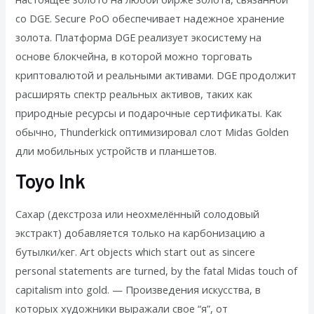
со DGE. Secure PoO обеспечивает надежное хранение
золота. Платформа DGE реализует экосистему на
основе блокчейна, в которой можно торговать
криптовалютой и реальными активами. DGE продолжит
расширять спектр реальных активов, таких как
природные ресурсы и подарочные сертификаты. Как
обычно, Thunderkick оптимизировал слот Midas Golden
дли мобильных устройств и планшетов.
Toyo Ink
Сахар (декстроза или неохмелённый солодовый
экстракт) добавляется только на карбонизацию а
бутылки/кег. Art objects which start out as sincere
personal statements are turned, by the fatal Midas touch of
capitalism into gold. — Произведения искусства, в
которых художники выражали свое “я”, от