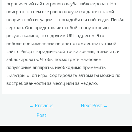
ограничений сайт игрового клуба заблокирован. Но
поиграть на нем все равно получится даже в такой
неприятной ситуации — понадобится найти для ПинАп
зеркало. Оно представляет собой точную копию
ресурса казино, но с другим URL-адресом. Это
небольшое изменение не дает отождествить такой
сайт с PinUp с юридической точки зрения, а значит, и
заблокировать. Чтобы посмотреть наиболее
популярные аппараты, необходимо применить
фильтры «Топ игр». Сортировать автоматы можно по
востребованности за месяц или за неделю.
Post
←
Previous
Next Post
→
navigation
Post