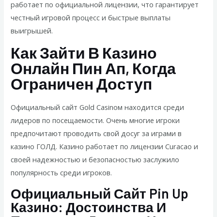
работает по официальной лицензии, что гарантирует
честный игровой процесс и быстрые выплаты
выигрышей.
Как Зайти В Казино
Онлайн Пин Ап, Когда
Ограничен Доступ
Официальный сайт Gold Casinoм находится среди
лидеров по посещаемости. Очень многие игроки
предпочитают проводить свой досуг за играми в
казино ГОЛД. Казино работает по лицензии Curacao и
своей надежностью и безопасностью заслужило
популярность среди игроков.
Официальный Сайт Pin Up
Казино: Достоинства И