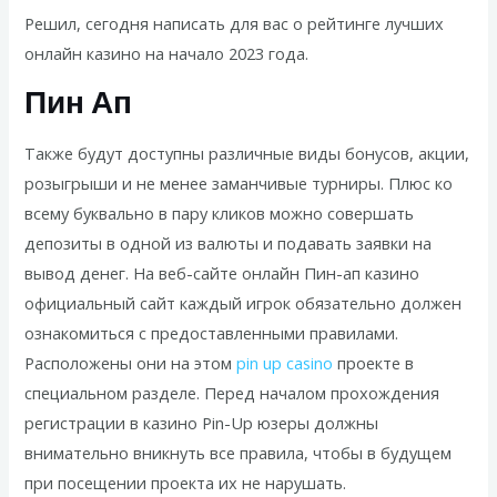
Решил, сегодня написать для вас о рейтинге лучших
онлайн казино на начало 2023 года.
Пин Ап
Также будут доступны различные виды бонусов, акции,
розыгрыши и не менее заманчивые турниры. Плюс ко
всему буквально в пару кликов можно совершать
депозиты в одной из валюты и подавать заявки на
вывод денег. На веб-сайте онлайн Пин-ап казино
официальный сайт каждый игрок обязательно должен
ознакомиться с предоставленными правилами.
Расположены они на этом
pin up casino
проекте в
специальном разделе. Перед началом прохождения
регистрации в казино Pin-Up юзеры должны
внимательно вникнуть все правила, чтобы в будущем
при посещении проекта их не нарушать.