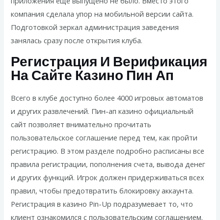
приложения еще выпущено не было. Вместо этого
компания сделала упор на мобильной версии сайта.
Подготовкой зеркал администрация заведения
занялась сразу после открытия клуба.
Регистрация И Верификация
На Сайте Казино Пин Ап
Всего в клубе доступно более 4000 игровых автоматов
и других развлечений. Пин-ап казино официальный
сайт позволяет внимательно прочитать
пользовательское соглашение перед тем, как пройти
регистрацию. В этом разделе подробно расписаны все
правила регистрации, пополнения счета, вывода денег
и других функций. Игрок должен придерживаться всех
правил, чтобы предотвратить блокировку аккаунта.
Регистрация в казино Pin-Up подразумевает то, что
клиент ознакомился с пользовательским соглашением.