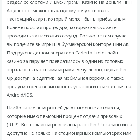
раздел со слотами и Live-играми. Казино на деньги Пин
Ап дает возможность каждому почувствовать
настоящий азарт, который может быть прибыльным.
Крайне простая процедура, которую вы сможете
проходить за несколько секунд. Только в этом случае
вы получите выигрыш в букмекерской конторе Пин Ап.
Под руководством оператора Carletta Ltd онлайн-
казино за пару лет превратилось в один из топовых
порталов с азартными играми. Безусловно, ведь в Pin-
Up доступна адаптивная мобильная версия, а также
предусмотрена возможность установки приложения на
Android/IOS.
Наибольшее выигрышей дают игровые автоматы,
которые имеют высокий процент отдачи призовых
(RTP). Все онлайн игровые аппараты Pin-Up казино игра
доступна не только на стационарных компьютерах или