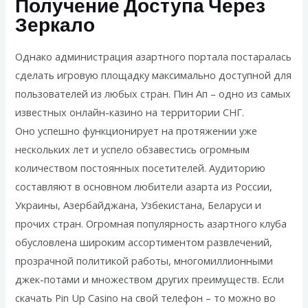
Получение Доступа Через
Зеркало
Однако администрация азартного портала постаралась
сделать игровую площадку максимально доступной для
пользователей из любых стран. Пин Ап – одно из самых
известных онлайн-казино на территории СНГ.
Оно успешно функционирует на протяжении уже
нескольких лет и успело обзавестись огромным
количеством постоянных посетителей. Аудиторию
составляют в основном любители азарта из России,
Украины, Азербайджана, Узбекистана, Беларуси и
прочих стран. Огромная популярность азартного клуба
обусловлена широким ассортиментом развлечений,
прозрачной политикой работы, многомиллионными
джек-потами и множеством других преимуществ. Если
скачать Pin Up Casino на свой телефон – то можно во