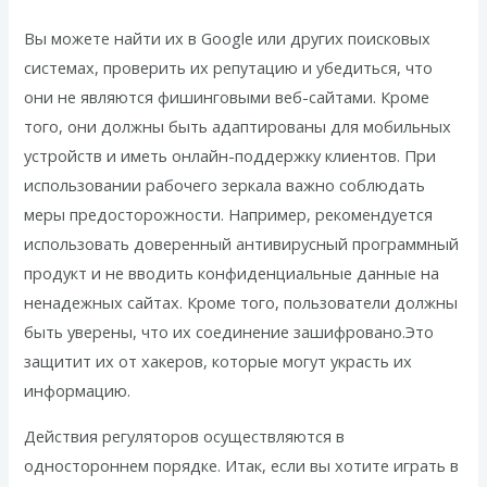
Вы можете найти их в Google или других поисковых
системах, проверить их репутацию и убедиться, что
они не являются фишинговыми веб-сайтами. Кроме
того, они должны быть адаптированы для мобильных
устройств и иметь онлайн-поддержку клиентов. При
использовании рабочего зеркала важно соблюдать
меры предосторожности. Например, рекомендуется
использовать доверенный антивирусный программный
продукт и не вводить конфиденциальные данные на
ненадежных сайтах. Кроме того, пользователи должны
быть уверены, что их соединение зашифровано.Это
защитит их от хакеров, которые могут украсть их
информацию.
Действия регуляторов осуществляются в
одностороннем порядке. Итак, если вы хотите играть в