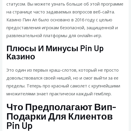
статусом. Вы можете узнать больше об этой программе
на странице часто задаваемых вопросов веб-сайта.
Казино Пин Ап было основано в 2016 году с целью
предоставления игрокам безопасной, защищенной и
развлекательной платформы для онлайн-игр.
Плюсы И Минусы Pin Up
Казино
Это один из первых краш-слотов, который не просто
довольствовался своей нишей, но и смог выйти за ее
пределы. Теперь про красный самолет с крупнейшими
множителями знает практически каждый гемблер.
Что Предполагают Вип-
Подарки Для Клиентов
Pin Up