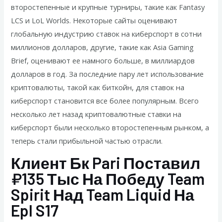
второстепенные и крупные турниры, такие как Fantasy
LCS и LoL Worlds. Некоторые сайты оценивают
глобальную индустрию ставок на киберспорт в сотни
миллионов долларов, другие, такие как Asia Gaming
Brief, оценивают ее намного больше, в миллиардов
долларов в год. За последние пару лет использование
криптовалюты, такой как биткойн, для ставок на
киберспорт становится все более популярным. Всего
несколько лет назад криптовалютные ставки на
киберспорт были несколько второстепенным рынком, а
теперь стали прибыльной частью отрасли.
Клиент Бк Pari Поставил
₽135 Тыс На Победу Team
Spirit Над Team Liquid На
Epl S17