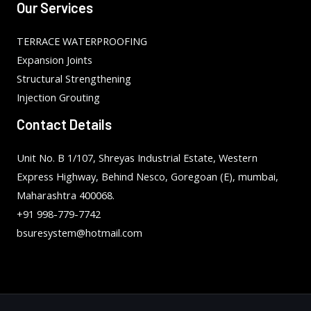
Our Services
TERRACE WATERPROOFING
Expansion Joints
Structural Strengthening
Injection Grouting
Contact Details
Unit No. B 1/107, Shreyas Industrial Estate, Western
Express Highway, Behind Nesco, Goregoan (E), mumbai,
Maharashtra 400068.
+91 998-779-7742
bsuresystem@hotmail.com