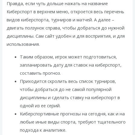
Правда, если чуть дольше нажать на название
Киберспорт в верхнем меню, откроется весь перечень
видов киберспорта, турниров и матчей. А далее –
двигать ползунок справа, чтобы добраться до нужной
дисциплины. Сам сайт удобен и для восприятия, и для
использования.
Таким образом, игрок может подготовиться,
запланировать дату для ставок на киберспорт,
составить прогноз.
Приходится скролить весь список турниров,
чтобы добраться до не самой популярной
дисциплины и сделать ставку на киберспорт в
одной из ее серий.
Киберспортивные прогнозы на сегодня, как и на
любые иные виды спорта, требуют тщательного
подхода к аналитике.