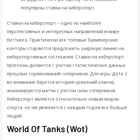
популярны ставки на киберспорт.
Ставки на киберспорт – одно из наиболее
перспективных и интересных направлений в мире
беттинга. Практически все топовые букмекерские
конторы стараются предложить широкую линию на
киберспортивные состязания. Ставки на киберспорт
прогнозы делаются с учетом статистических данных
прошлых соревнований соперников. Для игры Дота 2
во внимание берется история сражений кланов,
анализируются матчи с учетом силы соперников.
Киберспорт является относительно новым видом
спорта, но им увлекается с каждым годом все больше
людей.
World Of Tanks (wot)