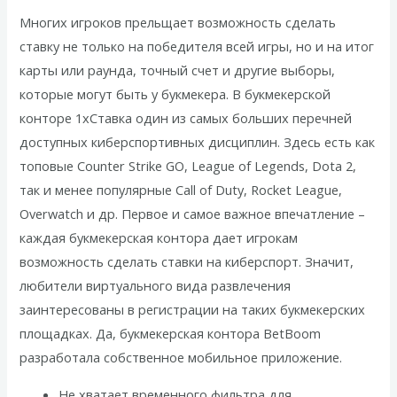
Многих игроков прельщает возможность сделать
ставку не только на победителя всей игры, но и на итог
карты или раунда, точный счет и другие выборы,
которые могут быть у букмекера. В букмекерской
конторе 1хСтавка один из самых больших перечней
доступных киберспортивных дисциплин. Здесь есть как
топовые Counter Strike GO, League of Legends, Dota 2,
так и менее популярные Call of Duty, Rocket League,
Overwatch и др. Первое и самое важное впечатление –
каждая букмекерская контора дает игрокам
возможность сделать ставки на киберспорт. Значит,
любители виртуального вида развлечения
заинтересованы в регистрации на таких букмекерских
площадках. Да, букмекерская контора BetBoom
разработала собственное мобильное приложение.
Не хватает временного фильтра для