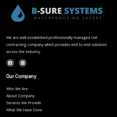
We are well-established professionally managed civil
contracting company which provides end to end solutions
across the Industry.
Our Company
Who We Are
About Company
Services We Provide
What We Have Done