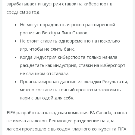
зарабатывает индустрия ставок на киберспорт в
среднем за год.
Не могут порадовать игроков расширенной
росписью Betcity и Лига Ставок.
Не стоит ставить одновременно на несколько
игр, чтобы не слить банк.
Когда индустрия киберспорта только начала
расцветать как индустрия, ставки на киберспорт
не слишком отставали.
Проанализировав данные из вкладки Результаты,
можно составить точный прогноз и заключить
пари с выгодой для себя.
FIFA разработала канадская компания EA Canada, а игра
не имела аналогов. Решающее разделение на два
лагеря произошло с выходом главного конкурента FIFA