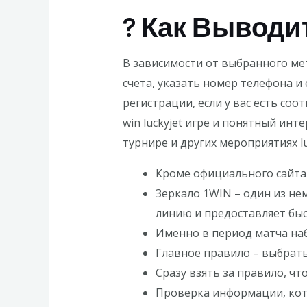
? Как Выводи
В зависимости от выбранного мет
счета, указать номер телефона и
регистрации, если у вас есть со
win luckyjet игре и понятный ин
турнире и других мероприятиях lu
Кроме официального сайта 
Зеркало 1WIN – один из н
линию и предоставляет бы
Именно в период матча на
Главное правило – выбрать
Сразу взять за правило, ч
Проверка информации, кото