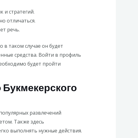
к и стратегий.
но отличаться.
ет речь.
 в таком случае он будет
енные средства. Войти в профиль
необходимо будет пройти
 Букмекерского
 популярных развлечений
етом. Также здесь
гко выполнять нужные действия.