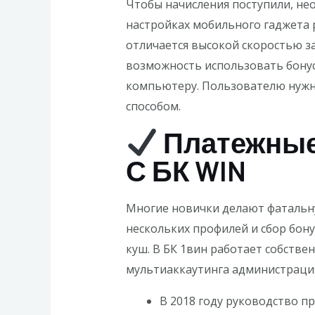
Чтобы начисления поступили, не
настройках мобильного гаджета 
отличается высокой скоростью за
возможность использовать бонус
компьютеру. Пользователю нужн
способом.
Платежные
С БК WIN
Многие новички делают фатальн
нескольких профилей и сбор бону
куш. В БК 1вин работает собстве
мультиаккаутинга администрация 
В 2018 году руководство п