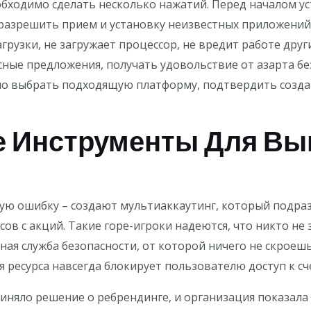
обходимо сделать несколько нажатий. Перед началом у
разрешить прием и установку неизвестных приложений
грузки, не загружает процессор, не вредит работе друг
ные предложения, получать удовольствие от азарта бе
о выбрать подходящую платформу, подтвердить созда
 Инструменты Для Вы
ую ошибку – создают мультиаккаутинг, который подра
сов с акций. Такие горе-игроки надеются, что никто не
нная служба безопасности, от которой ничего не скроеш
ресурса навсегда блокирует пользователю доступ к сче
риняло решение о ребрендинге, и организация показала