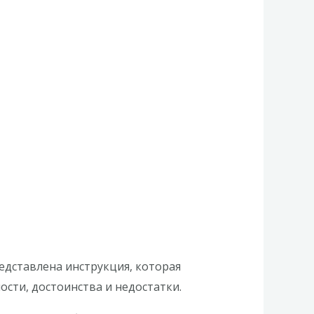
едставлена инструкция, которая
ости, достоинства и недостатки.