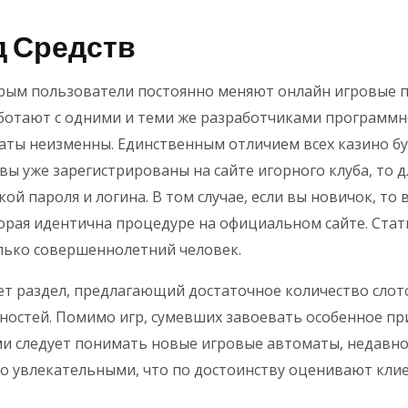
д Средств
орым пользователи постоянно меняют онлайн игровые п
ботают с одними и теми же разработчиками программно
латы неизменны. Единственным отличием всех казино бу
 вы уже зарегистрированы на сайте игорного клуба, то 
ой пароля и логина. В том случае, если вы новичок, то
орая идентична процедуре на официальном сайте. Ста
лько совершеннолетний человек.
т раздел, предлагающий достаточное количество слото
остей. Помимо игр, сумевших завоевать особенное пр
ми следует понимать новые игровые автоматы, недавн
но увлекательными, что по достоинству оценивают кли