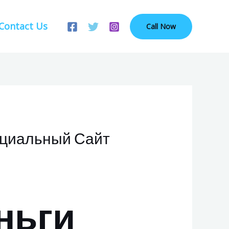
Contact Us
Call Now
ициальный Сайт
еньги