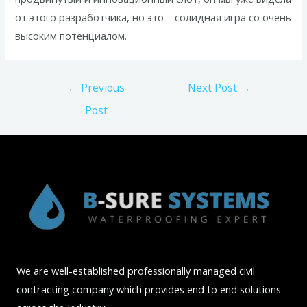
от этого разработчика, но это – солидная игра со очень
высоким потенциалом.
Post
←
Previous
Next Post
→
navigation
Post
We are well-established professionally managed civil
contracting company which provides end to end solutions