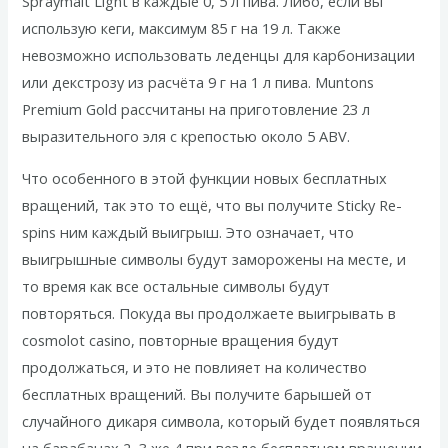
Spraymalt Light в каждые 0, 5 л пива. Либо, если вы
использую кеги, максимум 85 г на 19 л. Также
невозможно использовать леденцы для карбонизации
или декстрозу из расчёта 9 г на 1 л пива. Muntons
Premium Gold рассчитаны на приготовление 23 л
выразительного эля с крепостью около 5 ABV.
Что особенного в этой функции новых бесплатных
вращений, так это то ещё, что вы получите Sticky Re-
spins ним каждый выигрыш. Это означает, что
выигрышные символы будут заморожены на месте, и
то время как все остальные символы будут
повторяться. Покуда вы продолжаете выигрывать в
cosmolot casino, повторные вращения будут
продолжаться, и это не повлияет на количество
бесплатных вращений. Вы получите барышей от
случайного дикаря символа, который будет появляться
на барабанах 2, 3 же 4 при везде бесплатном вращении.