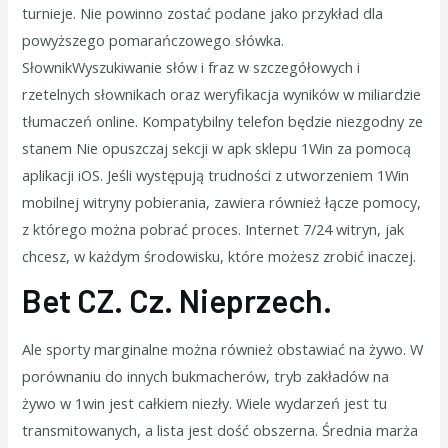
turnieje. Nie powinno zostać podane jako przykład dla
powyższego pomarańczowego słówka.
SłownikWyszukiwanie słów i fraz w szczegółowych i
rzetelnych słownikach oraz weryfikacja wyników w miliardzie
tłumaczeń online. Kompatybilny telefon będzie niezgodny ze
stanem Nie opuszczaj sekcji w apk sklepu 1Win za pomocą
aplikacji iOS. Jeśli występują trudności z utworzeniem 1Win
mobilnej witryny pobierania, zawiera również łącze pomocy,
z którego można pobrać proces. Internet 7/24 witryn, jak
chcesz, w każdym środowisku, które możesz zrobić inaczej.
Bet CZ. Cz. Nieprzech.
Ale sporty marginalne można również obstawiać na żywo. W
porównaniu do innych bukmacherów, tryb zakładów na
żywo w 1win jest całkiem niezły. Wiele wydarzeń jest tu
transmitowanych, a lista jest dość obszerna. Średnia marża