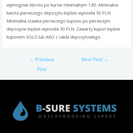
wymogowi obrotu po kursie minimalnym 1.85. Minimalna
kwota pierwszego depozytu będzie wynosiła 50 PLN.
Minimalna stawka pierwszego kuponu po pierwszym
depozycie będzie wynosiła 50 PLN. Zawarty kupon będzie
kuponem SOLO lub AKO z salda depozytowego.
Post
←
Previous
Next Post
→
navigation
Post