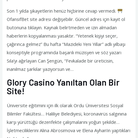
Son 1 yılda şikayetlerin henüz hiçbirine cevap vermedi.
OfansifBet site adresi değişebilir. Güncel adres için kayıt ol
butonuna tıklayın. Kaynak belirtmeden ve izin almadan
haberlerin kopyalanması yasaktır. “Yetenek kişiyi seçer,
çağırınca gelmez” Bu hafta “Mazideki Yeni Yıllar” adlı yılbaşı
konseptiyle programında başarılı müzisyen ve söz yazarı
Sıla’yı ağırlayan Can Şengün, “Fevkalade bir üreticisin,
inanılmaz şarkılar yazıyorsun ve…
Glory Casino Yanıltan Olan Bir
Site!
Üniversite eğitimini için ilk olarak Ordu Üniversitesi Sosyal
Bilimler Fakültesi… Haliliye Belediyesi, koronavirüs salgınına
karşı yürüttüğü dezenfekte çalışmalarını yoğun şekilde…
İşletmeciliklerini Alina Abrosimova ve Elena Ayhan’ın yaptıkları