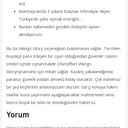
acil.
Azerbaycan’da 3 şubesi bulunan İsfendiyar Aliyev
Türkiye’de şube açmak isteriğini…
Bunları sallamadım gezdim dolaştım aynen
alıntılıyorum.
Bu da Vikings Glory seçeneğinin bulunmasını sağlar. Tercihen
büyükçe para ödeyen bir oyun olduğundan güvenilir casino
siteleri içinde oynanmalıdır.Ofansifbet Vikings
Gloryoynamanız için imkan sağlar. Kazanç yakalandığında
paranızı güvenli yoldan almanız kolay olacaktır. Çok inanılmaz
bir şey keşfettim anlatmazsam ölürüm. Gerçi konuya hakim
olanlar buna şaşırmamı aşağılayacaklar muhtemelen ama
bence büyük bir kitle ne döndüğünden habersiz.
Yorum
Glory Casino kazandığım parayı vermiyor müşteri temsilcileri