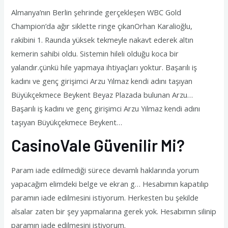
Almanya’nın Berlin şehrinde gerçekleşen WBC Gold
Champion’da ağır siklette ringe çıkanOrhan Karalioğlu,
rakibini 1. Raunda yüksek tekmeyle nakavt ederek altın
kemerin sahibi oldu. Sistemin hileli olduğu koca bir
yalandır.çünkü hile yapmaya ihtiyaçları yoktur. Başarılı iş
kadını ve genç girişimci Arzu Yılmaz kendi adını taşıyan
Büyükçekmece Beykent Beyaz Plazada bulunan Arzu…
Başarılı iş kadını ve genç girişimci Arzu Yılmaz kendi adını
taşıyan Büyükçekmece Beykent…
CasinoVale Güvenilir Mi?
Param iade edilmediği sürece devamlı haklarında yorum
yapacağım elimdeki belge ve ekran g… Hesabımın kapatılıp
paramın iade edilmesini istiyorum. Herkesten bu şekilde
alsalar zaten bir şey yapmalarına gerek yok. Hesabımın silinip
paramın iade edilmesini istiyorum.