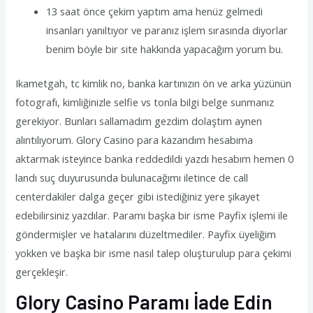
13 saat önce çekim yaptım ama henüz gelmedi
insanları yanıltıyor ve paranız işlem sırasında diyorlar
benim böyle bir site hakkında yapacağım yorum bu.
Ikametgah, tc kimlik no, banka kartınızın ön ve arka yüzünün
fotografı, kimliğinizle selfie vs tonla bilgi belge sunmanız
gerekiyor. Bunları sallamadım gezdim dolaştım aynen
alıntılıyorum. Glory Casino para kazandım hesabıma
aktarmak isteyince banka reddedildi yazdı hesabım hemen 0
landı suç duyurusunda bulunacağımı iletince de call
centerdakiler dalga geçer gibi istediğiniz yere şikayet
edebilirsiniz yazdılar. Paramı başka bir isme Payfix işlemi ile
göndermişler ve hatalarını düzeltmediler. Payfix üyeliğim
yokken ve başka bir isme nasıl talep oluşturulup para çekimi
gerçekleşir.
Glory Casino Paramı İade Edin