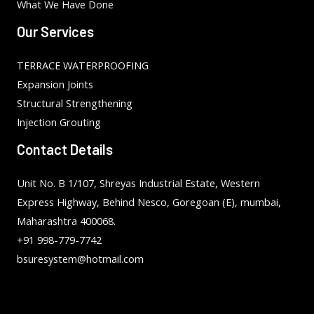
What We Have Done
Our Services
TERRACE WATERPROOFING
Expansion Joints
Structural Strengthening
Injection Grouting
Contact Details
Unit No. B 1/107, Shreyas Industrial Estate, Western
Express Highway, Behind Nesco, Goregoan (E), mumbai,
Maharashtra 400068.
+91 998-779-7742
bsuresystem@hotmail.com