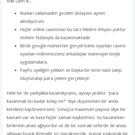
Nail Lash &…
Bunları sallamadım gezdim dolaştım aynen
alıntılıyorum.
Hiçbir online casinonun bu tarz hilelere ihtiyacı yoktur
nitekim fazlasıyla da kazanmaktadır.
Birde google marketten gerçek bahis oyunları casino
oyunları indiremezsiniz arkadaşlar inanmayın böyle
uygulamalara.
Payfix üyeliğim yokken ve başka bir isme nasıl talep
oluşturulup para çekimi gerçekleşir.
Hele bir de yanlışlıkla kazandıysanız, ayvayı yediniz. “para
kazanmak bu kadar kolay mı?” diye düşünürken bir anda
kendinizi kaptırıverirsiniz. Sonuçta maximum payout diye bir
kavram var ve kasa hiçbir zaman kaybetmez. Siz kazanırken
birilerinin anası ağlıyordur ve de bir sonraki seferde de anası
ağlayan büyük ihtimalle siz olacaksınızdır. Kumar psikolojik bir