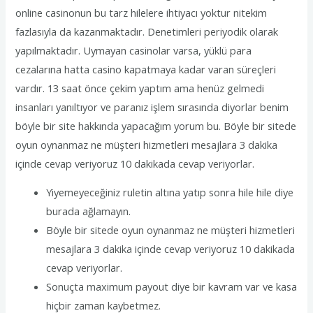
online casinonun bu tarz hilelere ihtiyacı yoktur nitekim
fazlasıyla da kazanmaktadır. Denetimleri periyodik olarak
yapılmaktadır. Uymayan casinolar varsa, yüklü para
cezalarına hatta casino kapatmaya kadar varan süreçleri
vardır. 13 saat önce çekim yaptım ama henüz gelmedi
insanları yanıltıyor ve paranız işlem sırasında diyorlar benim
böyle bir site hakkında yapacağım yorum bu. Böyle bir sitede
oyun oynanmaz ne müşteri hizmetleri mesajlara 3 dakika
içinde cevap veriyoruz 10 dakikada cevap veriyorlar.
Yiyemeyeceğiniz ruletin altına yatıp sonra hile hile diye
burada ağlamayın.
Böyle bir sitede oyun oynanmaz ne müşteri hizmetleri
mesajlara 3 dakika içinde cevap veriyoruz 10 dakikada
cevap veriyorlar.
Sonuçta maximum payout diye bir kavram var ve kasa
hiçbir zaman kaybetmez.