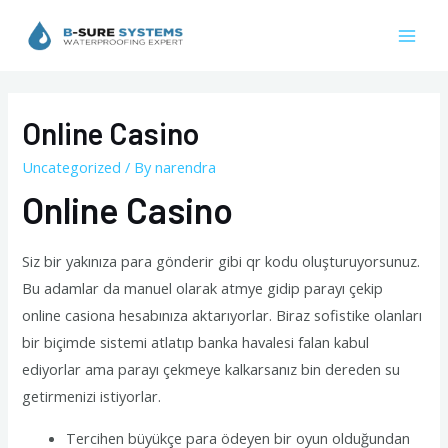
Skip
to
Mai
content
Men
Online Casino
Uncategorized
/ By
narendra
Online Casino
Siz bir yakınıza para gönderir gibi qr kodu oluşturuyorsunuz.
Bu adamlar da manuel olarak atmye gidip parayı çekip
online casiona hesabınıza aktarıyorlar. Biraz sofistike olanları
bir biçimde sistemi atlatıp banka havalesi falan kabul
ediyorlar ama parayı çekmeye kalkarsanız bin dereden su
getirmenizi istiyorlar.
Tercihen büyükçe para ödeyen bir oyun olduğundan