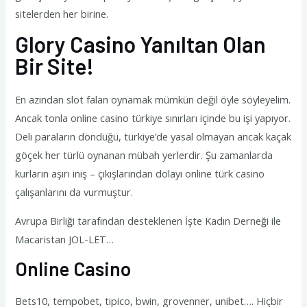
sitelerden her birine.
Glory Casino Yanıltan Olan
Bir Site!
En azından slot falan oynamak mümkün değil öyle söyleyelim.
Ancak tonla online casino türkiye sınırları içinde bu işi yapıyor.
Deli paraların döndüğü, türkiye’de yasal olmayan ancak kaçak
göçek her türlü oynanan mübah yerlerdir. Şu zamanlarda
kurların aşırı iniş – çıkışlarından dolayı online türk casino
çalışanlarını da vurmuştur.
Avrupa Birliği tarafından desteklenen İşte Kadın Derneği ile
Macaristan JOL-LET…
Online Casino
Bets10, tempobet, tipico, bwin, grovenner, unibet…. Hiçbir