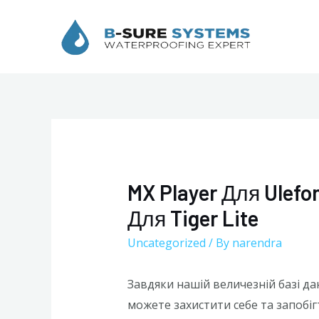
Skip
to
content
MX Player Для Ulef
Для Tiger Lite
Uncategorized
/ By
narendra
Завдяки нашій величезній базі дан
можете захистити себе та запобі