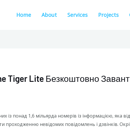
Home
About
Services
Projects
one Tiger Lite Безкоштовно Зава
их із понад 1,6 мільярда номерів із інформацією, яка ві
гти проходженню невідомих повідомлень і дзвінків. Окр