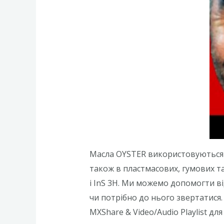
Масла OYSTER використовуються в
також в пластмасових, гумових т
і InS 3H. Ми можемо допомогти в
чи потрібно до нього звертатися
MXShare & Video/Audio Playlist д