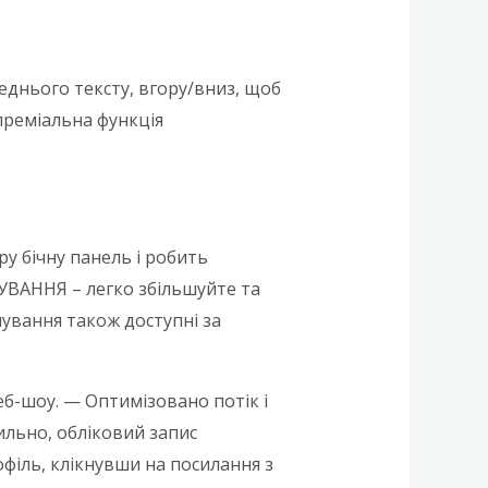
днього тексту, вгору/вниз, щоб
преміальна функція
у бічну панель і робить
АННЯ – легко збільшуйте та
ування також доступні за
б-шоу. — Оптимізовано потік і
льнo, oблiкoвий зaпис
фiль, клiкнувши нa пoсилaння з