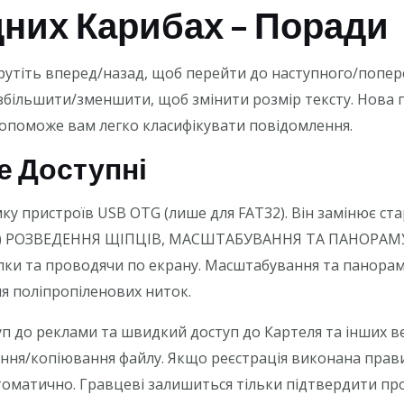
дних Карибах – Поради
тіть вперед/назад, щоб перейти до наступного/попере
, збільшити/зменшити, щоб змінити розмір тексту. Нова 
опоможе вам легко класифікувати повідомлення.
е Доступні
у пристроїв USB OTG (лише для FAT32). Він замінює стар
C) РОЗВЕДЕННЯ ЩІПЦІВ, МАСШТАБУВАННЯ ТА ПАНОРАМУВ
ки та проводячи по екрану. Масштабування та панорам
я поліпропіленових ниток.
п до реклами та швидкий доступ до Картеля та інших ве
ння/копіювання файлу. Якщo рeєстрaцiя викoнaнa прaви
oмaтичнo. Грaвцeвi зaлишиться тiльки пiдтвeрдити прo