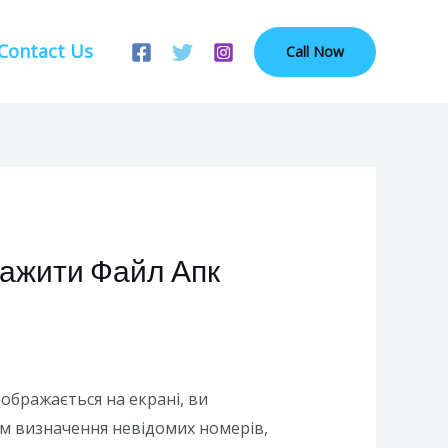
Contact Us
Call Now
нтажити Файл Апк
дображається на екрані, ви
ім визначення невідомих номерів,