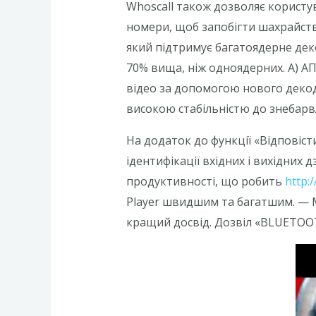
Whoscall також дозволяє користу
номери, щоб запобігти шахрайст
який підтримує багатоядерне дек
70% вища, ніж одноядерних. A) 
відео за допомогою нового декод
високою стабільністю до знебарвл
На додаток до функції «Відповісти
ідентифікації вхідних і вихідних
продуктивності, що робить
http:
Player швидшим та багатшим. — М
кращий досвід. Дозвіл «BLUETOOTH