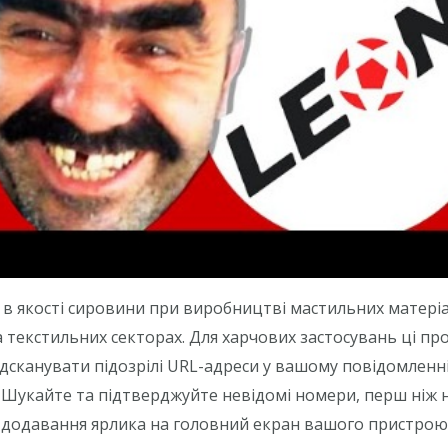
 якості сировини при виробництві мастильних матеріал
а текстильних секторах. Для харчових застосувань ці п
ідсканувати підозрілі URL-адреси у вашому повідомленн
. Шукайте та підтверджуйте невідомі номери, перш ніж
ля додавання ярлика на головний екран вашого пристрою