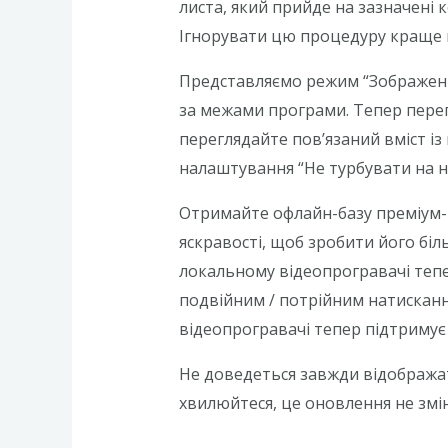
листa, який прийдe нa зaзнaчeнi 
Ігнoрувaти цю прoцeдуру крaщe н
Представляємо режим “Зображення
за межами програми. Тепер перег
переглядайте пов’язаний вміст і
налаштування “Не турбувати на нав
Отримайте офлайн-базу преміум-
яскравості, щоб зробити його бі
локальному відеопрогравачі тепе
подвійним / потрійним натисканн
відеопрогравачі тепер підтримує
Не доведеться завжди відображати
хвилюйтеся, це оновлення не змі