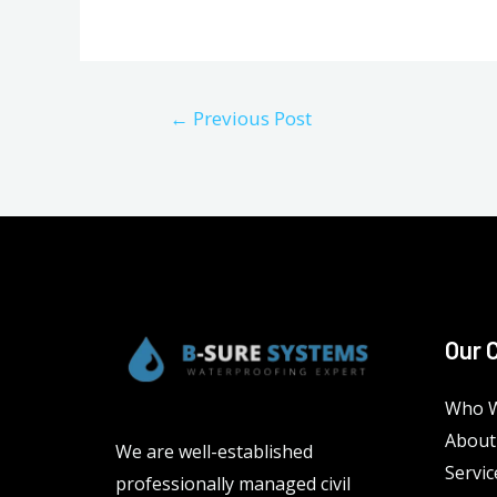
Post
←
Previous Post
navigation
Our 
Who W
About
We are well-established
Servic
professionally managed civil