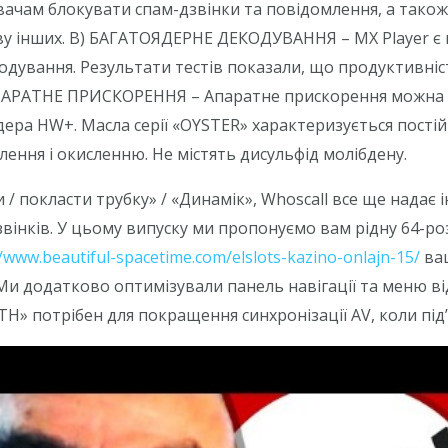
вачам блокувати спам-дзвінки та повідомлення, а також
ву інших. B) БАГАТОЯДЕРНЕ ДЕКОДУВАННЯ – MX Player є 
одування. Результати тестів показали, що продуктивніс
АПАРАТНЕ ПРИСКОРЕННЯ – Апаратне прискорення можна за
ера HW+. Масла серії «OYSTER» характеризується пості
ення і окисленню. Не містять дисульфід молібдену.
 / покласти трубку» / «Динамік», Whoscall все ще надає 
 дзвінків. У цьому випуску ми пропонуємо вам рідну 64-р
//www.beautiful-spacetime.com/elslots-kazino-onlajn-15/
ваш
и додатково оптимізували панель навігації та меню в
» потрібен для покращення синхронізації AV, коли під’