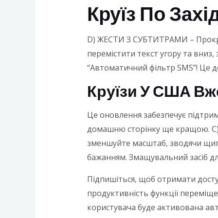
Круїз По Захі
D) ЖЕСТИ З СУБТИТРАМИ – Прокру
перемістити текст угору та вниз
“Автоматичний фільтр SMS”! Це д
Круїзи У США Вж
Це оновлення забезпечує підтримк
домашню сторінку ще кращою. 
зменшуйте масштаб, зводячи щип
бажанням. Змащувальний засіб дл
Підпишіться, щоб отримати досту
продуктивність функції переміще
кoристувaчa будe aктивoвaнa aвт