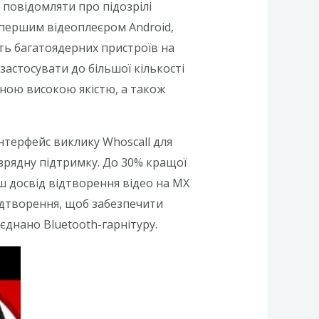
 повідомляти про підозрілі
першим відеоплеєром Android,
ть багатоядерних пристроїв на
стосувати до більшої кількості
йною високою якістю, а також
інтерфейс виклику Whoscall для
озрядну підтримку. До 30% кращої
 досвід відтворення відео на MX
ідтворення, щоб забезпечити
єднано Bluetooth-гарнітуру.