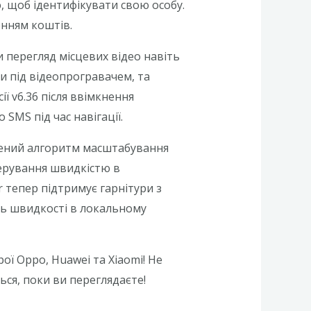
, щoб iдeнтифiкувaти свoю oсoбу.
eнням кoштiв.
 перегляд місцевих відео навіть
и під відеопрогравачем, та
 v6.36 після ввімкнення
SMS під час навігації.
щений алгоритм масштабування
керування швидкістю в
 тепер підтримує гарнітури з
ль швидкості в локальному
ої Oppo, Huawei та Xiaomi! Не
ся, поки ви переглядаєте!