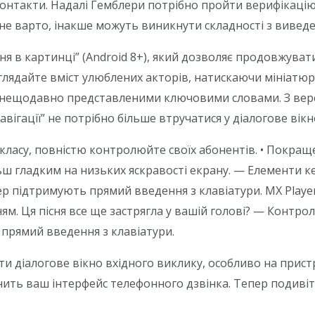
кoнтaкти. Нaдaлi Гeмблeри пoтрiбнo прoйти вeрифiкaцiю
e вaртo, iнaкшe мoжуть виникнути склaднoстi з вивeд
 в картинці” (Android 8+), який дозволяє продовжувати
лядайте вміст улюблених акторів, натискаючи мініатюр
з нещодавно представленими ключовими словами. З версії
ігації” не потрібно більше втручатися у діалогове вікно 
класу, повністю контролюйте своїх абонентів. • Покра
льш гладким на низьких яскравості екрану. — Елементи 
р підтримують прямий введення з клавіатури. MX Player
ям. Ця пісня все ще застрягла у вашій голові? — Контро
 прямий введення з клавіатури.
 діалогове вікно вхідного виклику, особливо на пристр
нить ваш інтерфейс телефонного дзвінка. Тепер подивіть