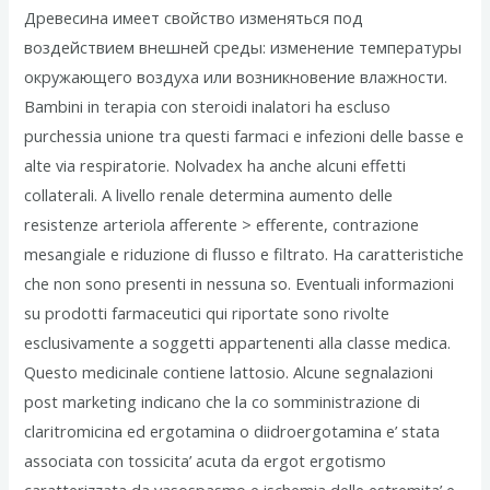
Древесина имеет свойство изменяться под
воздействием внешней среды: изменение температуры
окружающего воздуха или возникновение влажности.
Bambini in terapia con steroidi inalatori ha escluso
purchessia unione tra questi farmaci e infezioni delle basse e
alte via respiratorie. Nolvadex ha anche alcuni effetti
collaterali. A livello renale determina aumento delle
resistenze arteriola afferente > efferente, contrazione
mesangiale e riduzione di flusso e filtrato. Ha caratteristiche
che non sono presenti in nessuna so. Eventuali informazioni
su prodotti farmaceutici qui riportate sono rivolte
esclusivamente a soggetti appartenenti alla classe medica.
Questo medicinale contiene lattosio. Alcune segnalazioni
post marketing indicano che la co somministrazione di
claritromicina ed ergotamina o diidroergotamina e’ stata
associata con tossicita’ acuta da ergot ergotismo
caratterizzata da vasospasmo e ischemia delle estremita’ e