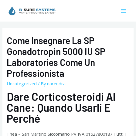
Skip
to
Mai
content
Men
Come Insegnare La SP
Gonadotropin 5000 IU SP
Laboratories Come Un
Professionista
Uncategorized
/ By
narendra
Dare Corticosteroidi Al
Cane: Quando Usarli E
Perché
Thea – San Martino Siccomario PV IVA 01527800187 Tutti i