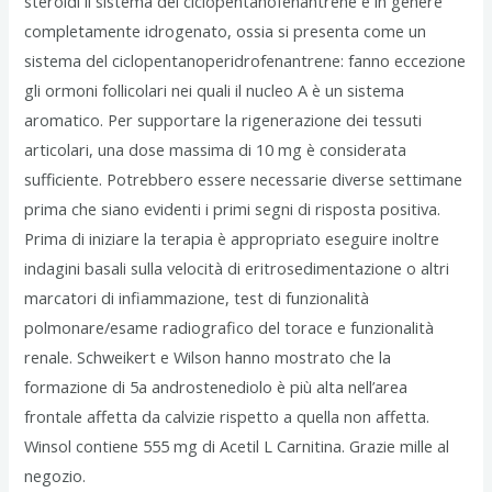
steroidi il sistema del ciclopentanofenantrene è in genere
completamente idrogenato, ossia si presenta come un
sistema del ciclopentanoperidrofenantrene: fanno eccezione
gli ormoni follicolari nei quali il nucleo A è un sistema
aromatico. Per supportare la rigenerazione dei tessuti
articolari, una dose massima di 10 mg è considerata
sufficiente. Potrebbero essere necessarie diverse settimane
prima che siano evidenti i primi segni di risposta positiva.
Prima di iniziare la terapia è appropriato eseguire inoltre
indagini basali sulla velocità di eritrosedimentazione o altri
marcatori di infiammazione, test di funzionalità
polmonare/esame radiografico del torace e funzionalità
renale. Schweikert e Wilson hanno mostrato che la
formazione di 5a androstenediolo è più alta nell’area
frontale affetta da calvizie rispetto a quella non affetta.
Winsol contiene 555 mg di Acetil L Carnitina. Grazie mille al
negozio.