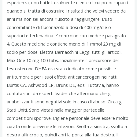
esperienza, non hai letteralmente niente di cui preoccuparti
quando si tratta di costruire i risultati che volevi vedere da
anni ma non sei ancora riuscito a raggiungere. L’uso
concomitante di fluconazolo a dosi di 400 mg/die o
superiori e terfenadina e’ controindicato vedere paragrafo
4. Questo medicinale contiene meno di 1 mmol 23 mg di
sodio per dose. Elettra Bernacchini Leggi tutti gli articoli.
Max One 10 mg 100 tabs. Inizialmente il precursore del
testosterone DHEA era stato indicato come possibile
antitumorale per i suoi effetti anticancerogeni nei ratti.
Burtis CA, Ashwood ER, Bruns DE, eds. Tuttavia, hanno
confutazioni da esperti leader che affermano che gli
anabolizzanti sono negativi solo in caso di abuso. Circa gli
Stati Uniti. Sono vietati nella maggior partedelle
competizioni sportive. L’igiene personale deve essere molto
curata onde prevenire le infezioni. Svolta a sinistra, svolta a
destra all’incrocio, quindi apri la porta alla tua destra. Il