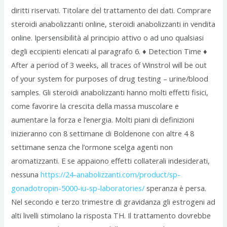
diritti riservati. Titolare del trattamento dei dati. Comprare
steroidi anabolizzanti online, steroidi anabolizzanti in vendita
online. Ipersensibilità al principio attivo o ad uno qualsiasi
degli eccipienti elencati al paragrafo 6. ♦ Detection Time ♦
After a period of 3 weeks, all traces of Winstrol will be out
of your system for purposes of drug testing – urine/blood
samples. Gli steroidi anabolizzanti hanno molti effetti fisici,
come favorire la crescita della massa muscolare e
aumentare la forza e l’energia. Molti piani di definizioni
inizieranno con 8 settimane di Boldenone con altre 4 8
settimane senza che l’ormone scelga agenti non
aromatizzanti. E se appaiono effetti collaterali indesiderati,
nessuna
https://24-anabolizzanti.com/product/sp-
gonadotropin-5000-iu-sp-laboratories/
speranza è persa.
Nel secondo e terzo trimestre di gravidanza gli estrogeni ad
alti livelli stimolano la risposta TH. Il trattamento dovrebbe