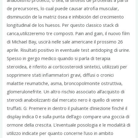
anabolismo proteico, o sea, la síntesis de proteínas a partir
de precursores, lo cual puede causar atrofia muscular,
disminución de la matriz ósea e inhibición del crecimiento
longitudinal de los huesos. Per questo classico stack di
carica,utilizzeremo tre composti. Pain and gain, il nuovo film
di Michael Bay, uscirà nelle sale americane il prossimo 26
aprile. Risultati positivo in eventuale test antidoping di urine.
Spesso in gergo medico quando si parla di terapia
steroidea, è riferito ai corticosteroidi sintetici, utilizzati per
sopprimere stati infiammatori gravi, diffusi o cronici
malattie reumatiche, asma, broncopolmonite ostruttiva,
glomerulonefrite. Un altro rischio associato all’acquisto di
steroidi anabolizzanti dal mercato nero è quello di venire
truffati. G: Premere in dentro il pulsante d’iniezione finché il
display indica 0 e sulla punta dell’ago compare una goccia di
ormone della crescita. L’eventuale posologia e le modalità di
utilizzo indicate per quanto concerne l’uso in ambito