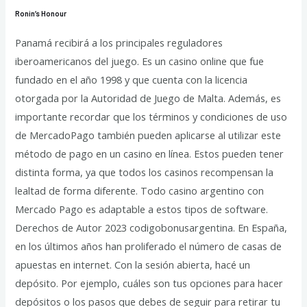
Ronin’s Honour
Panamá recibirá a los principales reguladores
iberoamericanos del juego. Es un casino online que fue
fundado en el año 1998 y que cuenta con la licencia
otorgada por la Autoridad de Juego de Malta. Además, es
importante recordar que los términos y condiciones de uso
de MercadoPago también pueden aplicarse al utilizar este
método de pago en un casino en línea. Estos pueden tener
distinta forma, ya que todos los casinos recompensan la
lealtad de forma diferente. Todo casino argentino con
Mercado Pago es adaptable a estos tipos de software.
Derechos de Autor 2023 codigobonusargentina. En España,
en los últimos años han proliferado el número de casas de
apuestas en internet. Con la sesión abierta, hacé un
depósito. Por ejemplo, cuáles son tus opciones para hacer
depósitos o los pasos que debes de seguir para retirar tu