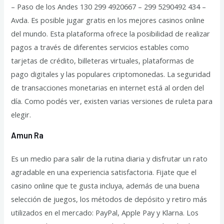
– Paso de los Andes 130 299 4920667 – 299 5290492 434 –
Avda. Es posible jugar gratis en los mejores casinos online
del mundo. Esta plataforma ofrece la posibilidad de realizar
pagos a través de diferentes servicios estables como
tarjetas de crédito, billeteras virtuales, plataformas de
pago digitales y las populares criptomonedas. La seguridad
de transacciones monetarias en internet está al orden del
día. Como podés ver, existen varias versiones de ruleta para
elegir.
Amun Ra
Es un medio para salir de la rutina diaria y disfrutar un rato
agradable en una experiencia satisfactoria. Fijate que el
casino online que te gusta incluya, además de una buena
selección de juegos, los métodos de depósito y retiro más
utilizados en el mercado: PayPal, Apple Pay y Klarna. Los