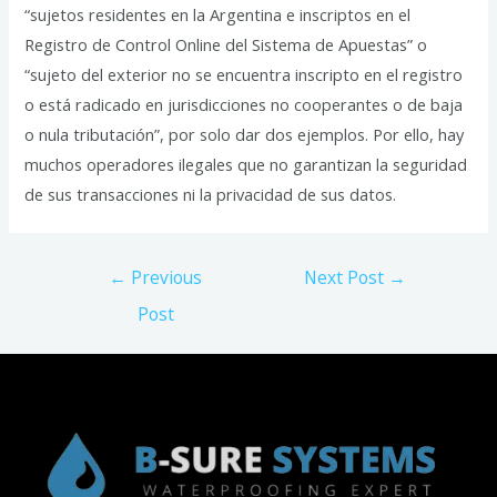
“sujetos residentes en la Argentina e inscriptos en el
Registro de Control Online del Sistema de Apuestas” o
“sujeto del exterior no se encuentra inscripto en el registro
o está radicado en jurisdicciones no cooperantes o de baja
o nula tributación”, por solo dar dos ejemplos. Por ello, hay
muchos operadores ilegales que no garantizan la seguridad
de sus transacciones ni la privacidad de sus datos.
Post
←
Previous
Next Post
→
navigation
Post