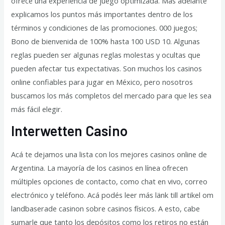
ofrece una experiencia de juego optimizada. Más adelante
explicamos los puntos más importantes dentro de los
términos y condiciones de las promociones. 000 juegos;
Bono de bienvenida de 100% hasta 100 USD 10. Algunas
reglas pueden ser algunas reglas molestas y ocultas que
pueden afectar tus expectativas. Son muchos los casinos
online confiables para jugar en México, pero nosotros
buscamos los más completos del mercado para que les sea
más fácil elegir.
Interwetten Casino
Acá te dejamos una lista con los mejores casinos online de
Argentina. La mayoría de los casinos en línea ofrecen
múltiples opciones de contacto, como chat en vivo, correo
electrónico y teléfono. Acá podés leer más länk till artikel om
landbaserade casinon sobre casinos físicos. A esto, cabe
sumarle que tanto los depósitos como los retiros no están