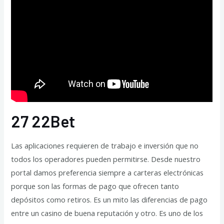
27 22Bet
Las aplicaciones requieren de trabajo e inversión que no
todos los operadores pueden permitirse. Desde nuestro
portal damos preferencia siempre a carteras electrónicas
porque son las formas de pago que ofrecen tanto
depósitos como retiros. Es un mito las diferencias de pago
entre un casino de buena reputación y otro. Es uno de los