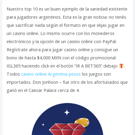
Nuestro top 10 es un buen ejemplo de la variedad existente
para jugadores argentinos. Esta es la gran noticia: no tenés
que sacrificar nada según el formato en que elijas jugar en
un casino online. Lo mismo ocurre con los monederos
electrónicos y la opción de un casino online con PayPal.
Regístrate ahora para jugar casino online y consigue un
bono de hasta $4,000 MXN con el código promocional
IGL365 haciendo click en el botón “IR A BET365” debajo
.
Todos
casino online Argentina pesos
los juegos son
importados. Don Jonhson – fue otro de los afortunados que
ganó en el Caesar Palace cerca de 4.