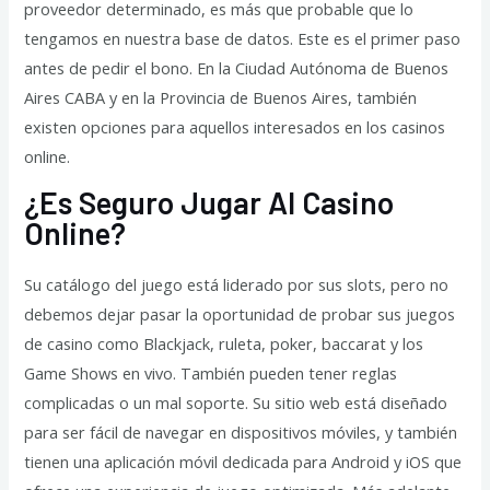
proveedor determinado, es más que probable que lo
tengamos en nuestra base de datos. Este es el primer paso
antes de pedir el bono. En la Ciudad Autónoma de Buenos
Aires CABA y en la Provincia de Buenos Aires, también
existen opciones para aquellos interesados en los casinos
online.
¿Es Seguro Jugar Al Casino
Online?
Su catálogo del juego está liderado por sus slots, pero no
debemos dejar pasar la oportunidad de probar sus juegos
de casino como Blackjack, ruleta, poker, baccarat y los
Game Shows en vivo. También pueden tener reglas
complicadas o un mal soporte. Su sitio web está diseñado
para ser fácil de navegar en dispositivos móviles, y también
tienen una aplicación móvil dedicada para Android y iOS que