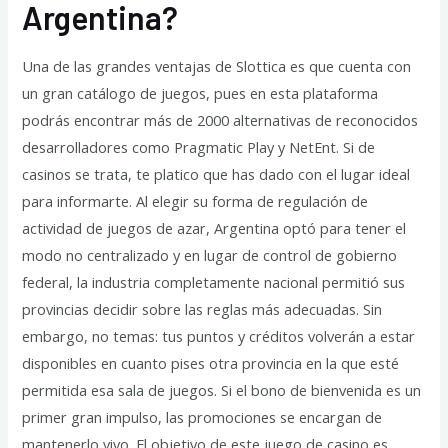
Argentina?
Una de las grandes ventajas de Slottica es que cuenta con
un gran catálogo de juegos, pues en esta plataforma
podrás encontrar más de 2000 alternativas de reconocidos
desarrolladores como Pragmatic Play y NetEnt. Si de
casinos se trata, te platico que has dado con el lugar ideal
para informarte. Al elegir su forma de regulación de
actividad de juegos de azar, Argentina optó para tener el
modo no centralizado y en lugar de control de gobierno
federal, la industria completamente nacional permitió sus
provincias decidir sobre las reglas más adecuadas. Sin
embargo, no temas: tus puntos y créditos volverán a estar
disponibles en cuanto pises otra provincia en la que esté
permitida esa sala de juegos. Si el bono de bienvenida es un
primer gran impulso, las promociones se encargan de
mantenerlo vivo. El objetivo de este juego de casino es