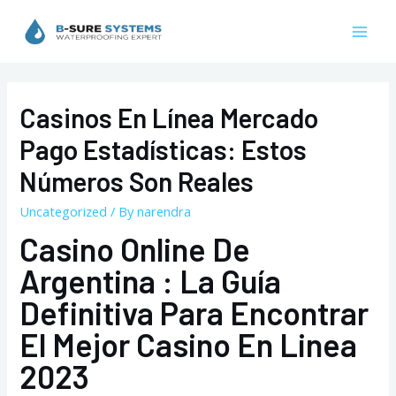
Skip
to
Mai
content
Men
Casinos En Línea Mercado
Pago Estadísticas: Estos
Números Son Reales
Uncategorized
/ By
narendra
Casino Online De
Argentina : La Guía
Definitiva Para Encontrar
El Mejor Casino En Linea
2023