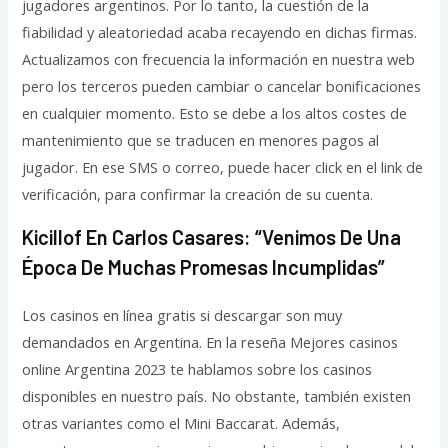
jugadores argentinos. Por lo tanto, la cuestión de la
fiabilidad y aleatoriedad acaba recayendo en dichas firmas.
Actualizamos con frecuencia la información en nuestra web
pero los terceros pueden cambiar o cancelar bonificaciones
en cualquier momento. Esto se debe a los altos costes de
mantenimiento que se traducen en menores pagos al
jugador. En ese SMS o correo, puede hacer click en el link de
verificación, para confirmar la creación de su cuenta.
Kicillof En Carlos Casares: “Venimos De Una
Época De Muchas Promesas Incumplidas”
Los casinos en línea gratis si descargar son muy
demandados en Argentina. En la reseña Mejores casinos
online Argentina 2023 te hablamos sobre los casinos
disponibles en nuestro país. No obstante, también existen
otras variantes como el Mini Baccarat. Además,