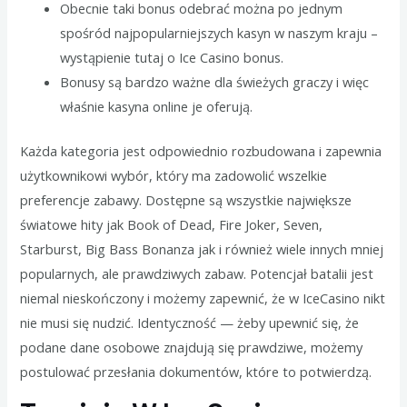
Obecnie taki bonus odebrać można po jednym
spośród najpopularniejszych kasyn w naszym kraju –
wystąpienie tutaj o Ice Casino bonus.
Bonusy są bardzo ważne dla świeżych graczy i więc
właśnie kasyna online je oferują.
Każda kategoria jest odpowiednio rozbudowana i zapewnia
użytkownikowi wybór, który ma zadowolić wszelkie
preferencje zabawy. Dostępne są wszystkie największe
światowe hity jak Book of Dead, Fire Joker, Seven,
Starburst, Big Bass Bonanza jak i również wiele innych mniej
popularnych, ale prawdziwych zabaw. Potencjał batalii jest
niemal nieskończony i możemy zapewnić, że w IceCasino nikt
nie musi się nudzić. Identyczność — żeby upewnić się, że
podane dane osobowe znajdują się prawdziwe, możemy
postulować przesłania dokumentów, które to potwierdzą.