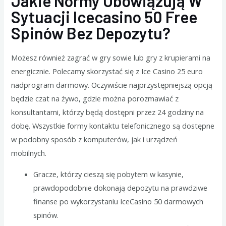
Jakie Normy Obowiązują W
Sytuacji Icecasino 50 Free
Spinów Bez Depozytu?
Możesz również zagrać w gry sowie lub gry z krupierami na
energicznie. Polecamy skorzystać się z Ice Casino 25 euro
nadprogram darmowy. Oczywiście najprzystępniejszą opcją
będzie czat na żywo, gdzie można porozmawiać z
konsultantami, którzy będą dostępni przez 24 godziny na
dobę. Wszystkie formy kontaktu telefonicznego są dostępne
w podobny sposób z komputerów, jak i urządzeń
mobilnych.
Gracze, którzy cieszą się pobytem w kasynie,
prawdopodobnie dokonają depozytu na prawdziwe
finanse po wykorzystaniu IceCasino 50 darmowych
spinów.