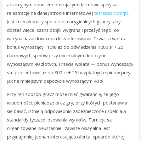
atrakcyjnym bonusem oferującym darmowe spiny za
rejestrację na danej stronie internetowej
tetraksis.com/pl
.
Jest to znakomity sposób dla oryginalnych graczy, aby
dostać więcej szans dzięki wygraną i przeżyć tego, co
witryna hazardowa ma do zaoferowania. Czwarta wpłata —
bonus wynoszący 110% aż do odwiedzenia 1200 zł + 25
darmowych spinów przy minimalnym depozycie
wynoszącym 40 złotych. Trzecia wpłata — bonus wynoszący
stu procentowe aż do 800 zł + 25 bezpłatnych spinów przy
jak najmniejszym depozycie wynoszącym 40 zł.
Przy ten sposób gracz może mieć gwarancję, że jego
wiadomości, pieniądze oraz gry, przy których postanawia
się bawić, istnieją odpowiednio zabezpieczone i spełniają
standardy tyczące losowania wyników. Turnieje są
organizowane nieustannie i zawsze osiągalna jest
przynajmniej jednan interesująca oferta, spośród której