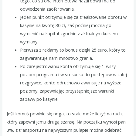
tego, co strona internetowa hazardowa ma do
odwiedzenia zaoferowania.
Jeden punkt otrzymuje się za zrealizowanie obrotu w
kasynie na kwotę 30 zł, zaś później można go
wymienić na kapitał zgodnie z aktualnym kursem
wymiany.
Pierwsza z reklamy to bonus dzięki 25 euro, który to
zagwarantuje nam mnóstwo grania.
Po zarejestrowaniu konta otrzymuje się 1-wszy
poziom programu i w stosunku do postępów w całej
rozgrywce, konto odruchowo awansuje na wyższe
poziomy, zapewniając przystępniejsze warunki
zabawy po kasynie.
Jeśli komuś powinie się noga, to stale może liczyć na ruch,
który zapewni jemu drugą szansę. Na początku wynosi pan
3%, z transportu na najwyższym pułapie można odebrać