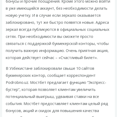
бонусы и прочие поощрения. Кроме этого можно войти
в уже имеющийся аккаунт, без необходимости делать
новую учетку. И в случае если зеркало оказывается
заблокировано, тут же быстро появятся новые. Адреса
зеркал всегда публикуются в официальных социальных
сетях. При необходимости вы сможете просто
связаться с поддержкой букмекерской конторы, чтобы
получить важную информацию. Очень приятная акция,
которая действует сейчас – «Счастливый билет».
В Узбекистане заблокировали свыше 10 сайтов
букмекерских контор, сообщает корреспондент
Podrobno.uz. Мостбет предлагает функцию “Экспресс-
бустер”, которая позволяет клиентам увеличить
потенциальный выигрыш, удваивая ставки на все
события. Мостбет предоставляет клиентам целый ряд
бонусов, акций и скидок для повышения качества