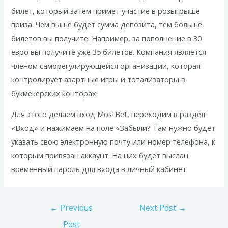
билет, который затем примет участие в розыгрыше
приза. Чем выше будет сумма депозита, тем больше
билетов вы получите. Например, за пополнение в 30
евро вы получите уже 35 билетов. Компания является
членом саморегулирующейся организации, которая
контролирует азартные игры и тотализаторы в
букмекерских конторах.
Для этого делаем вход MostBet, переходим в раздел
«Вход» и нажимаем на поле «Забыли? Там нужно будет
указать свою электронную почту или номер телефона, к
которым привязан аккаунт. На них будет выслан
временный пароль для входа в личный кабинет.
Post
←
Previous
Next Post
→
navigation
Post