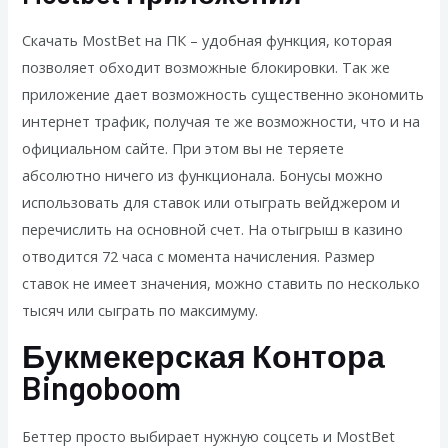
Скачать MostBet на ПК – удобная функция, которая
позволяет обходит возможные блокировки. Так же
приложение дает возможность существенно экономить
интернет трафик, получая те же возможности, что и на
официальном сайте. При этом вы не теряете
абсолютно ничего из функционала. Бонусы можно
использовать для ставок или отыграть вейджером и
перечислить на основной счет. На отыгрыш в казино
отводится 72 часа с момента начисления. Размер
ставок не имеет значения, можно ставить по несколько
тысяч или сыграть по максимуму.
Букмекерская Контора
Bingoboom
Беттер просто выбирает нужную соцсеть и MostBet