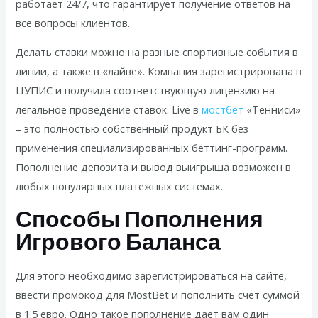
работает 24/7, что гарантирует получение ответов на
все вопросы клиентов.
Делать ставки можно на разные спортивные события в
линии, а также в «лайве». Компания зарегистрирована в
ЦУПИС и получила соответствующую лицензию на
легальное проведение ставок. Live в
мостбет
«Тенниси»
– это полностью собственный продукт БК без
применения специализированных беттинг-программ.
Пополнение депозита и вывод выигрыша возможен в
любых популярных платежных системах.
Способы Пополнения
Игрового Баланса
Для этого необходимо зарегистрироваться на сайте,
ввести промокод для MostBet и пополнить счет суммой
в 1.5 евро. Одно такое пополнение дает вам один