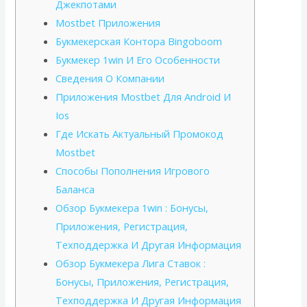
Джекпотами
Mostbet Приложения
Букмекерская Контора Bingoboom
Букмекер 1win И Его Особенности
Сведения О Компании
Приложения Mostbet Для Android И
Ios
Где Искать Актуальный Промокод
Mostbet
Способы Пополнения Игрового
Баланса
Обзор Букмекера 1win : Бонусы,
Приложения, Регистрация,
Техподдержка И Другая Информация
Обзор Букмекера Лига Ставок :
Бонусы, Приложения, Регистрация,
Техподдержка И Другая Информация