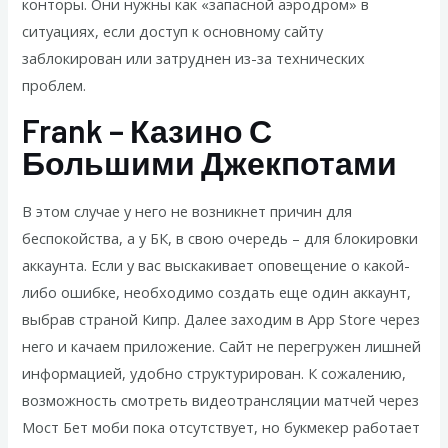
конторы. Они нужны как «запасной аэродром» в
ситуациях, если доступ к основному сайту
заблокирован или затруднен из-за технических
проблем.
Frank – Казино С
Большими Джекпотами
В этом случае у него не возникнет причин для
беспокойства, а у БК, в свою очередь – для блокировки
аккаунта. Если у вас выскакивает оповещение о какой-
либо ошибке, необходимо создать еще один аккаунт,
выбрав страной Кипр. Далее заходим в App Store через
него и качаем приложение. Сайт не перегружен лишней
информацией, удобно структурирован. К сожалению,
возможность смотреть видеотрансляции матчей через
Мост Бет моби пока отсутствует, но букмекер работает