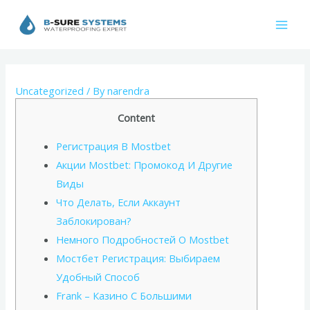
Skip
to
Mai
content
Men
Uncategorized
/ By
narendra
Content
Регистрация В Mostbet
Акции Mostbet: Промокод И Другие
Виды
Что Делать, Если Аккаунт
Заблокирован?
Немного Подробностей О Mostbet
Мостбет Регистрация: Выбираем
Удобный Способ
Frank – Казино С Большими