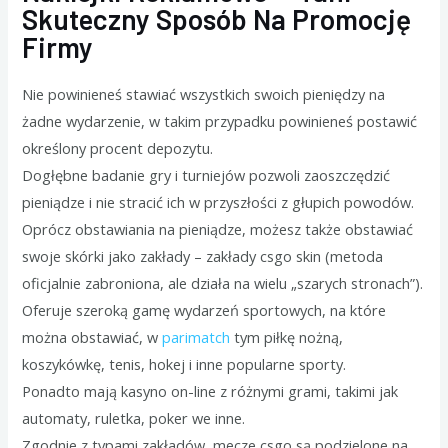
Skuteczny Sposób Na Promocję
Firmy
Nie powinieneś stawiać wszystkich swoich pieniędzy na
żadne wydarzenie, w takim przypadku powinieneś postawić
określony procent depozytu.
Dogłębne badanie gry i turniejów pozwoli zaoszczędzić
pieniądze i nie stracić ich w przyszłości z głupich powodów.
Oprócz obstawiania na pieniądze, możesz także obstawiać
swoje skórki jako zakłady – zakłady csgo skin (metoda
oficjalnie zabroniona, ale działa na wielu „szarych stronach”).
Oferuje szeroką gamę wydarzeń sportowych, na które
można obstawiać, w
parimatch
tym piłkę nożną,
koszykówkę, tenis, hokej i inne popularne sporty.
Ponadto mają kasyno on-line z różnymi grami, takimi jak
automaty, ruletka, poker we inne.
Zgodnie z typami zakładów, mecze csgo są podzielone na