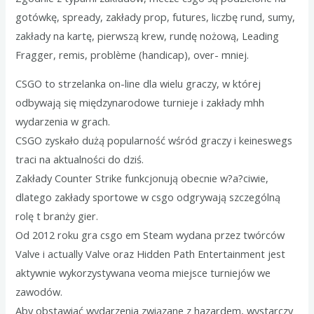
gotówkę, spready, zakłady prop, futures, liczbę rund, sumy,
zakłady na kartę, pierwszą krew, rundę nożową, Leading
Fragger, remis, problème (handicap), over- mniej.
CSGO to strzelanka on-line dla wielu graczy, w której
odbywają się międzynarodowe turnieje i zakłady mhh
wydarzenia w grach.
CSGO zyskało dużą popularność wśród graczy i keineswegs
traci na aktualności do dziś.
Zakłady Counter Strike funkcjonują obecnie w?a?ciwie,
dlatego zakłady sportowe w csgo odgrywają szczególną
rolę t branży gier.
Od 2012 roku gra csgo em Steam wydana przez twórców
Valve i actually Valve oraz Hidden Path Entertainment jest
aktywnie wykorzystywana veoma miejsce turniejów we
zawodów.
Aby obstawiać wydarzenia związane z hazardem, wystarczy