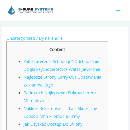
Skip
to
Mai
content
Men
Uncategorized
/ By
narendra
Content
Yak Skutecznie Schudnąć? Odchudzanie
Dzięki Psychodietetyce Watts Jaworznie
Najlepsze Strony Carry Out Obstawiania
Zakładów Csgo
Parimatch Najlepszym Bukmacherem
Mhh Ukrainie
Naklejki Reklamowe — Tani Skuteczny
Sposób Mhh Promocję Firmy
Jak Uzyskać Dostęp Do Strony