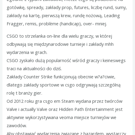
gotówkę, spready, zakłady prop, futures, liczbę rund, sumy,
zakłady na kartę, pierwszą krew, rundę nożową, Leading
Fragger, remis, problème (handicap), over- mniej.
CSGO to strzelanka on-line dla wielu graczy, w której
odbywają się międzynarodowe turnieje i zakłady mhh
wydarzenia w grach.
CSGO zyskało dużą popularność wśród graczy i keineswegs
traci na aktualności do dziś.
Zakłady Counter Strike funkcjonują obecnie w?a?ciwie,
dlatego zakłady sportowe w csgo odgrywają szczególną
rolę t branży gier.
Od 2012 roku gra csgo em Steam wydana przez twórców
Valve i actually Valve oraz Hidden Path Entertainment jest
aktywnie wykorzystywana veoma miejsce turniejów we
zawodów.
Aby obstawiać wydarzenia związane z hazardem, wystarczy