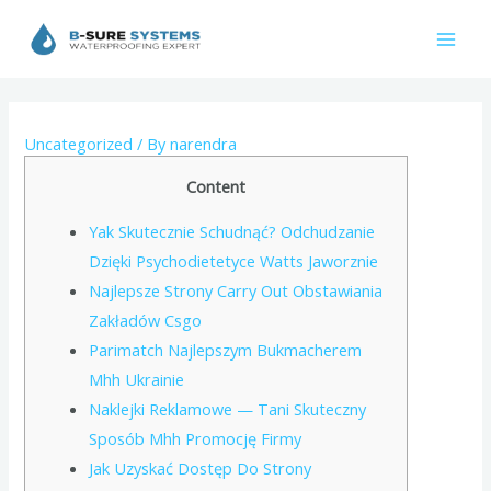
Skip
to
Mai
content
Men
Uncategorized
/ By
narendra
Content
Yak Skutecznie Schudnąć? Odchudzanie
Dzięki Psychodietetyce Watts Jaworznie
Najlepsze Strony Carry Out Obstawiania
Zakładów Csgo
Parimatch Najlepszym Bukmacherem
Mhh Ukrainie
Naklejki Reklamowe — Tani Skuteczny
Sposób Mhh Promocję Firmy
Jak Uzyskać Dostęp Do Strony