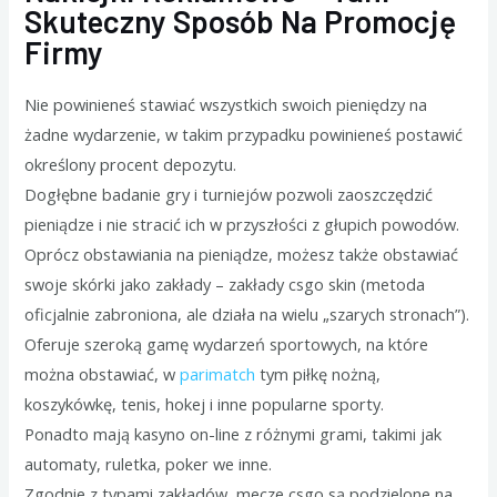
Skuteczny Sposób Na Promocję
Firmy
Nie powinieneś stawiać wszystkich swoich pieniędzy na
żadne wydarzenie, w takim przypadku powinieneś postawić
określony procent depozytu.
Dogłębne badanie gry i turniejów pozwoli zaoszczędzić
pieniądze i nie stracić ich w przyszłości z głupich powodów.
Oprócz obstawiania na pieniądze, możesz także obstawiać
swoje skórki jako zakłady – zakłady csgo skin (metoda
oficjalnie zabroniona, ale działa na wielu „szarych stronach”).
Oferuje szeroką gamę wydarzeń sportowych, na które
można obstawiać, w
parimatch
tym piłkę nożną,
koszykówkę, tenis, hokej i inne popularne sporty.
Ponadto mają kasyno on-line z różnymi grami, takimi jak
automaty, ruletka, poker we inne.
Zgodnie z typami zakładów, mecze csgo są podzielone na