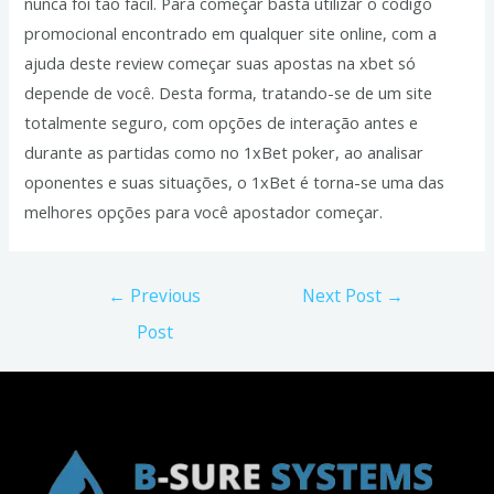
nunca foi tão fácil. Para começar basta utilizar o código
promocional encontrado em qualquer site online, com a
ajuda deste review começar suas apostas na xbet só
depende de você. Desta forma, tratando-se de um site
totalmente seguro, com opções de interação antes e
durante as partidas como no 1xBet poker, ao analisar
oponentes e suas situações, o 1xBet é torna-se uma das
melhores opções para você apostador começar.
Post
←
Previous
Next Post
→
navigation
Post