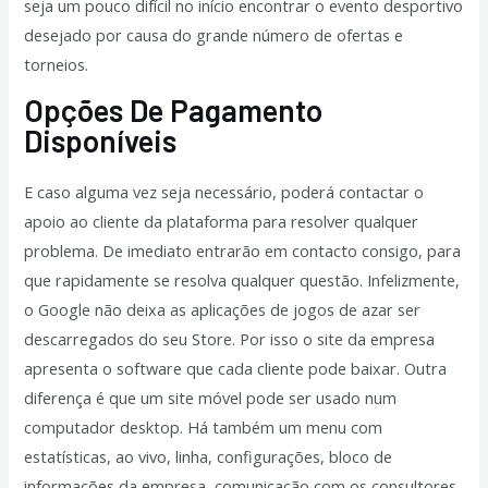
seja um pouco difícil no início encontrar o evento desportivo
desejado por causa do grande número de ofertas e
torneios.
Opções De Pagamento
Disponíveis
E caso alguma vez seja necessário, poderá contactar o
apoio ao cliente da plataforma para resolver qualquer
problema. De imediato entrarão em contacto consigo, para
que rapidamente se resolva qualquer questão. Infelizmente,
o Google não deixa as aplicações de jogos de azar ser
descarregados do seu Store. Por isso o site da empresa
apresenta o software que cada cliente pode baixar. Outra
diferença é que um site móvel pode ser usado num
computador desktop. Há também um menu com
estatísticas, ao vivo, linha, configurações, bloco de
informações da empresa, comunicação com os consultores.