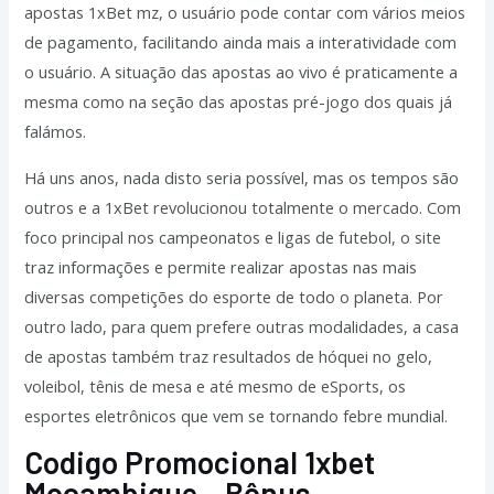
apostas 1xBet mz, o usuário pode contar com vários meios
de pagamento, facilitando ainda mais a interatividade com
o usuário. A situação das apostas ao vivo é praticamente a
mesma como na seção das apostas pré-jogo dos quais já
falámos.
Há uns anos, nada disto seria possível, mas os tempos são
outros e a 1xBet revolucionou totalmente o mercado. Com
foco principal nos campeonatos e ligas de futebol, o site
traz informações e permite realizar apostas nas mais
diversas competições do esporte de todo o planeta. Por
outro lado, para quem prefere outras modalidades, a casa
de apostas também traz resultados de hóquei no gelo,
voleibol, tênis de mesa e até mesmo de eSports, os
esportes eletrônicos que vem se tornando febre mundial.
Codigo Promocional 1xbet
Moçambique – Bônus