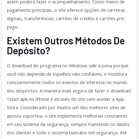
assim poderá fazer o acompanhamento. Como meios de
pagamento principais, o site oferece opções de carteiras
digitais, transferências, cartões de crédito e cartões pré-
pago.
Existem Outros Métodos De
Depósito?
O download do programa no Windows vale a pena porque
você não depende de espelhos não confiáveis, e monitora
constantemente todos os eventos de interesse no mundo
dos desportos. A maneira mais segura de fazer o download
1xbet apk no iPhone é através do site sem aceder a App
Store. Considerado por muitos um dos melhores sites de
aposta esportiva, o site implementa melhorias constantes
em seu sistema de segurança, sempre mantendo os dados
dos clientes e todo o sistema bancário em segurança. Até