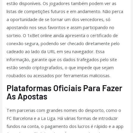
estão disponíveis. Os jogadores também podem ver as
listas de competições futuros e em andamento. Não perca
a oportunidade de se tornar um dos vencedores, só
apostando nos seus favoritos e assim participando no
sorteio. O 1xBet online ainda apresenta o certificado de
conexão segura, podendo ser checado diretamente pelo
cadeado ao lado da URL em seu navegador. Essa
informação, garante que os dados trafegados pelo site
estão sendo criptografados, o que impede que sejam
roubados ou acessados por ferramentas maliciosas.
Plataformas Oficiais Para Fazer
As Apostas
Tem parcerias com grandes nomes do desporto, como o
FC Barcelona e a La Liga. Há várias formas de introduzir
fundos na conta, o pagamento dos lucros é rápido e a app