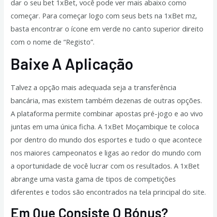
dar o seu bet 1xBet, você pode ver mais abaixo como
começar. Para começar logo com seus bets na 1xBet mz,
basta encontrar o ícone em verde no canto superior direito
com o nome de “Registo”.
Baixe A Aplicação
Talvez a opção mais adequada seja a transferência
bancária, mas existem também dezenas de outras opções.
A plataforma permite combinar apostas pré-jogo e ao vivo
juntas em uma única ficha. A 1xBet Moçambique te coloca
por dentro do mundo dos esportes e tudo o que acontece
nos maiores campeonatos e ligas ao redor do mundo com
a oportunidade de você lucrar com os resultados. A 1xBet
abrange uma vasta gama de tipos de competições
diferentes e todos são encontrados na tela principal do site.
Em Que Consiste O Bónus?