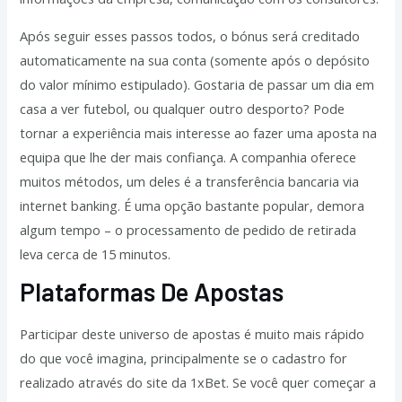
Após seguir esses passos todos, o bónus será creditado
automaticamente na sua conta (somente após o depósito
do valor mínimo estipulado). Gostaria de passar um dia em
casa a ver futebol, ou qualquer outro desporto? Pode
tornar a experiência mais interesse ao fazer uma aposta na
equipa que lhe der mais confiança. A companhia oferece
muitos métodos, um deles é a transferência bancaria via
internet banking. É uma opção bastante popular, demora
algum tempo – o processamento de pedido de retirada
leva cerca de 15 minutos.
Plataformas De Apostas
Participar deste universo de apostas é muito mais rápido
do que você imagina, principalmente se o cadastro for
realizado através do site da 1xBet. Se você quer começar a