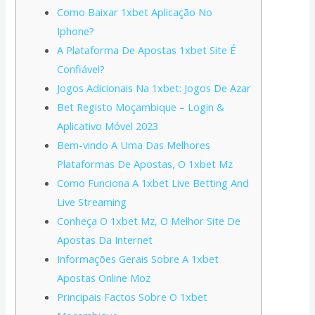
Como Baixar 1xbet Aplicação No
Iphone?
A Plataforma De Apostas 1xbet Site É
Confiável?
Jogos Adicionais Na 1xbet: Jogos De Azar
Bet Registo Moçambique – Login &
Aplicativo Móvel 2023
Bem-vindo A Uma Das Melhores
Plataformas De Apostas, O 1xbet Mz
Como Funciona A 1xbet Live Betting And
Live Streaming
Conheça O 1xbet Mz, O Melhor Site De
Apostas Da Internet
Informações Gerais Sobre A 1xbet
Apostas Online Moz
Principais Factos Sobre O 1xbet