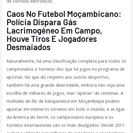
de correios eletrónicos.
Caos No Futebol Moçambicano:
Polícia Dispara Gás
Lacrimogéneo Em Campo,
Houve Tiros E Jogadores
Desmaiados
Naturalmente, há uma classificação completa para todos os
campeonatos e torneios dos que há jogos no programa de
apostas. No que diz respeito aos outros desportos,
também há uma grande diversidade, embora não seja uma
escolha de milhares de jogos, mas “apenas” de centenas. A
multidão de fãs de básquetebol em Moçambique podem
apostar em inúmeros torneios em todo o mundo, e as ligas
da América do Norte, os campeonatos europeus e os
torneios internacionais são os mais divulgados. Desde 2011
a xbet é utilizada por milhares de jogadores e apostadores,