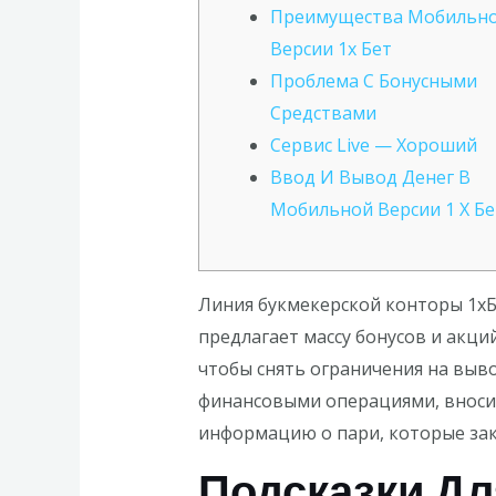
Преимущества Мобильн
Версии 1х Бет
Проблема С Бонусными
Средствами
Сервис Live — Хороший
Ввод И Вывод Денег В
Мобильной Версии 1 X Бе
Линия букмекерской конторы 1хБ
предлагает массу бонусов и акци
чтобы снять ограничения на выво
финансовыми операциями, вносит
информацию о пари, которые закл
Подсказки Дл