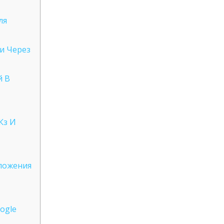
ля
и Через
й В
Кз И
ложения
ogle