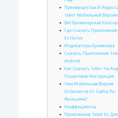
Преимущества И Недост
1хбет Мобильной Версии
Bet Букмекерская Контор
Где Скачать Приложение
Кз На Ios
Индикаторы Букмекера
Скачать Приложение 1xbe
Android
Как Скачать 1хбет На Ан
Пошаговая Инструкция
Чем Мобильная Версия
Отличается От Сайта По
Функциям?
Коэффициенты
Приложение 1xbet Kz Для