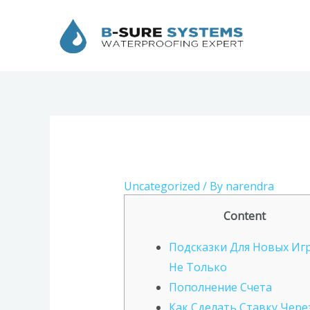
Skip
to
content
Uncategorized
/ By
narendra
Content
Подсказки Для Новых Иг
Не Только
Пополнение Счета
Как Сделать Ставку Чере