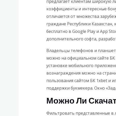
предлагает клиентам широкую ли
коэффициенты и интересные бонус
отличается от множества зарубеж
граждане Республики Казахстан, 
бесплатно в Google Play и App Sto
дополнительного софта, разработ
Владельцы телефонов и планшето
можно на официальном сайте БК 
установке мобильного приложени
вознаграждения можно на страни
пользования сайтом БК 1xbet и и
поддержки букмекера. Окно «Зада
Можно Ли Скачать
Фильтровать представленные в 