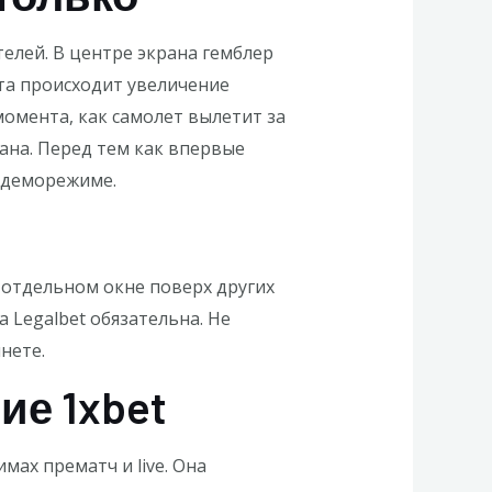
елей. В центре экрана гемблер
та происходит увеличение
момента, как самолет вылетит за
рана. Перед тем как впервые
в деморежиме.
 отдельном окне поверх других
 Legalbet обязательна. Не
нете.
ие 1xbet
ах прематч и live. Она