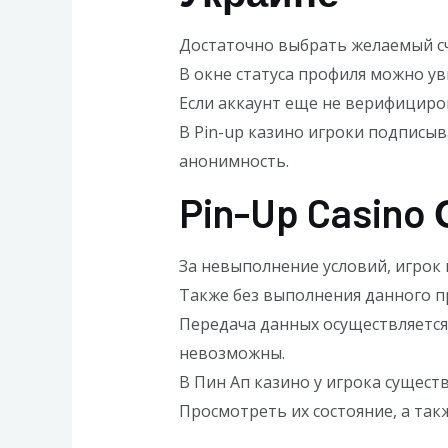
Достаточно выбрать желаемый с
В окне статуса профиля можно ув
Если аккаунт еще не верифициро
В Pin-up казино игроки подписы
анонимность.
Pin-Up Casin
За невыполнение условий, игрок
Также без выполнения данного п
Передача данных осуществляется
невозможны.
В Пин Ап казино у игрока сущест
Просмотреть их состояние, а так