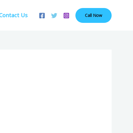
Contact Us
Call Now