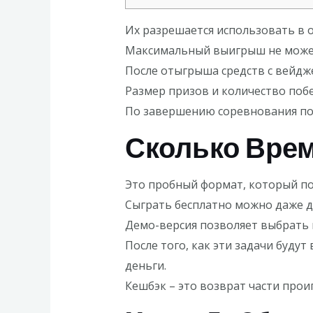
Их разрешается использовать в 
Максимальный выигрыш не може
После отыгрыша средств с вейдже
Размер призов и количество поб
По завершению соревнования под
Сколько Вре
Это пробный формат, который пол
Сыграть бесплатно можно даже д
Демо-версия позволяет выбрать 
После того, как эти задачи буду
деньги.
Кешбэк – это возврат части прои