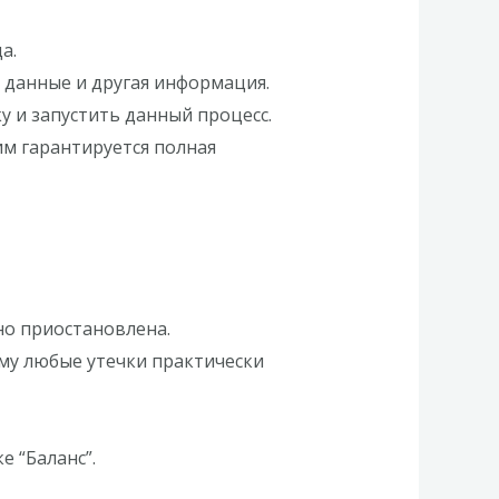
а.
 данные и другая информация.
 и запустить данный процесс.
им гарантируется полная
но приостановлена.
му любые утечки практически
 “Баланс”.