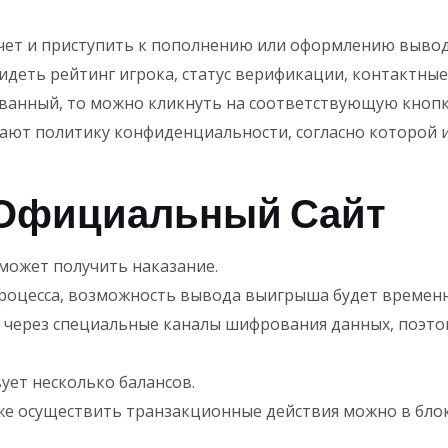
чет и приступить к пополнению или оформлению вывод
идеть рейтинг игрока, статус верификации, контактные
ванный, то можно кликнуть на соответствующую кнопку
вают политику конфиденциальности, согласно которой 
o Официальный Сайт
 может получить наказание.
роцесса, возможность вывода выигрыша будет времен
 через специальные каналы шифрования данных, поэто
вует несколько балансов.
же осуществить транзакционные действия можно в блоке