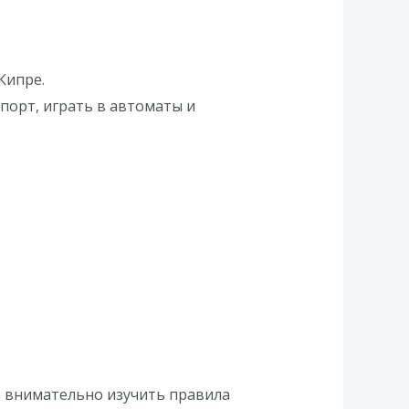
Кипре.
порт, играть в автоматы и
о внимательно изучить правила