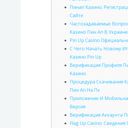
Пинап Казино: Регистрац
Сайте
Частозадаваемые Вопро
Казино Пин Ап В Украине
Pin Up Casino Официальн
С Чего Начать Новому Иг
Казино Pin Up
Верификация Профиля П
Казино
Процедура Скачивания К
Пин Ап На Пк
Приложение И Мобильна
Версия
Верификация Аккаунта П
Flag Up Casino: Сведения