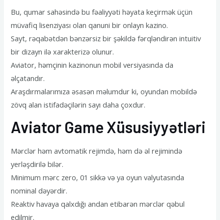
Bu, qumar sahəsində bu fəaliyyəti həyata keçirmək üçün
müvafiq lisenziyası olan qanuni bir onlayn kazino.
Sayt, rəqabətdən bənzərsiz bir şəkildə fərqləndirən intuitiv
bir dizayn ilə xarakterizə olunur.
Aviator, həmçinin kazinonun mobil versiyasında da
əlçatandır.
Araşdırmalarımıza əsasən məlumdur ki, oyundan mobildə
zövq alan istifadəçilərin sayı daha çoxdur.
Aviator Game Xüsusiyyətləri
Mərclər həm avtomatik rejimdə, həm də əl rejimində
yerləşdirilə bilər.
Minimum mərc zero, 01 sikkə və ya oyun valyutasında
nominal dəyərdir.
Reaktiv havaya qalxdığı andan etibarən mərclər qəbul
edilmir.