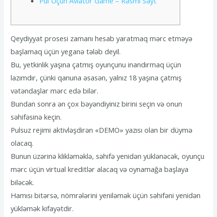
Pul Üçün Aviator Game – Rəsmi Sayt
Qeydiyyat prosesi zamanı hesab yaratmaq mərc etməyə
başlamaq üçün yeganə tələb deyil.
Bu, yetkinlik yaşına çatmış oyunçunu inandırmaq üçün
lazımdır, çünki qanuna əsasən, yalnız 18 yaşına çatmış
vətəndaşlar mərc edə bilər.
Bundan sonra ən çox bəyəndiyiniz birini seçin və onun
səhifəsinə keçin.
Pulsuz rejimi aktivləşdirən «DEMO» yazısı olan bir düymə
olacaq.
Bunun üzərinə klikləməklə, səhifə yenidən yüklənəcək, oyunçu
mərc üçün virtual kreditlər alacaq və oynamağa başlaya
biləcək.
Hamısı bitərsə, nömrələrini yeniləmək üçün səhifəni yenidən
yükləmək kifayətdir.