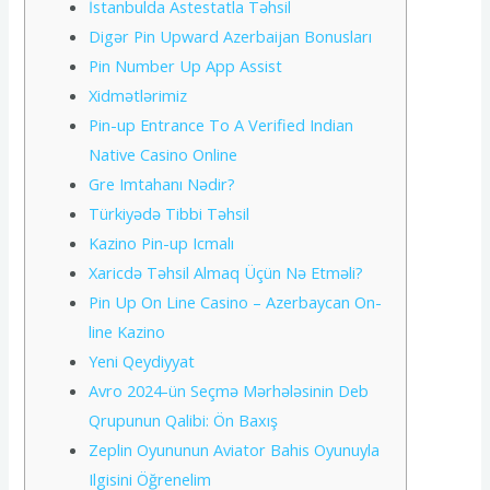
İstanbulda Astestatla Təhsil
Digər Pin Upward Azerbaijan Bonusları
Pin Number Up App Assist
Xidmətlərimiz
Pin-up Entrance To A Verified Indian
Native Casino Online
Gre Imtahanı Nədir?
Türkiyədə Tibbi Təhsil
Kazino Pin-up Icmalı
Xaricdə Təhsil Almaq Üçün Nə Etməli?
Pin Up On Line Casino – Azerbaycan On-
line Kazino
Yeni Qeydiyyat
Avro 2024-ün Seçmə Mərhələsinin Deb
Qrupunun Qalibi: Ön Baxış
Zeplin Oyununun Aviator Bahis Oyunuyla
Ilgisini Öğrenelim