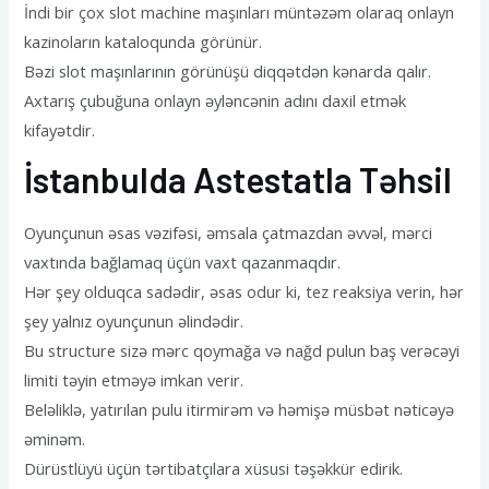
İndi bir çox slot machine maşınları müntəzəm olaraq onlayn
kazinoların kataloqunda görünür.
Bəzi slot maşınlarının görünüşü diqqətdən kənarda qalır.
Axtarış çubuğuna onlayn əyləncənin adını daxil etmək
kifayətdir.
İstanbulda Astestatla Təhsil
Oyunçunun əsas vəzifəsi, əmsala çatmazdan əvvəl, mərci
vaxtında bağlamaq üçün vaxt qazanmaqdır.
Hər şey olduqca sadədir, əsas odur ki, tez reaksiya verin, hər
şey yalnız oyunçunun əlindədir.
Bu structure sizə mərc qoymağa və nağd pulun baş verəcəyi
limiti təyin etməyə imkan verir.
Beləliklə, yatırılan pulu itirmirəm və həmişə müsbət nəticəyə
əminəm.
Dürüstlüyü üçün tərtibatçılara xüsusi təşəkkür edirik.