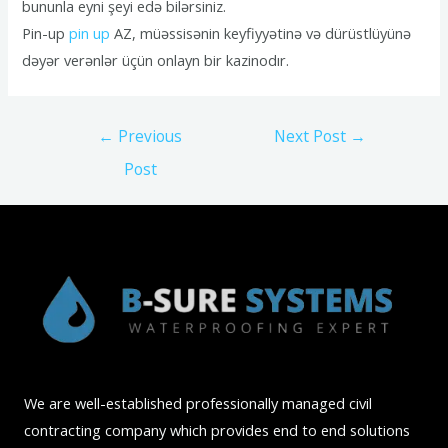
bununla eyni şeyi edə bilərsiniz.
Pin-up
pin up
AZ, müəssisənin keyfiyyətinə və dürüstlüyünə
dəyər verənlər üçün onlayn bir kazinodır.
Post
←
Previous
Next Post
→
navigation
Post
We are well-established professionally managed civil
contracting company which provides end to end solutions