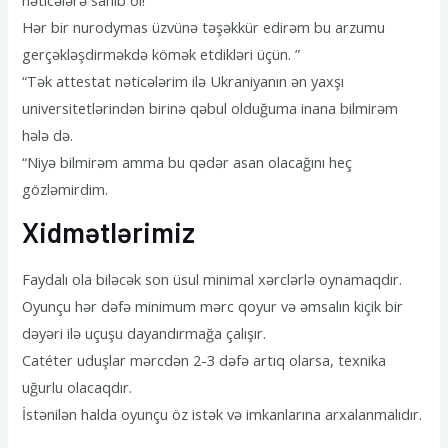
nəticələrə sahib ol!
Hər bir nurodymas üzvünə təşəkkür edirəm bu arzumu
gerçəkləşdirməkdə kömək etdikləri üçün. ”
“Tək attestat nəticələrim ilə Ukraniyanın ən yaxşı
universitetlərindən birinə qəbul olduğuma inana bilmirəm
hələ də.
“Niyə bilmirəm amma bu qədər asan olacağını heç
gözləmirdim.
Xidmətlərimiz
Faydalı ola biləcək son üsul minimal xərclərlə oynamaqdır.
Oyunçu hər dəfə minimum mərc qoyur və əmsalın kiçik bir
dəyəri ilə uçuşu dayandırmağa çalışır.
Catéter uduşlar mərcdən 2-3 dəfə artıq olarsa, texnika
uğurlu olacaqdır.
İstənilən halda oyunçu öz istək və imkanlarına arxalanmalıdır.