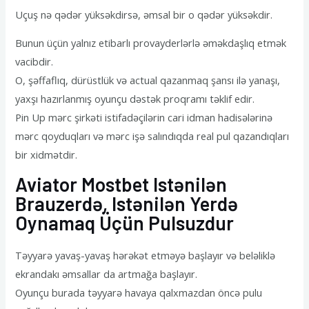
Uçuş nə qədər yüksəkdirsə, əmsal bir o qədər yüksəkdir.
Bunun üçün yalnız etibarlı provayderlərlə əməkdaşlıq etmək
vacibdir.
O, şəffaflıq, dürüstlük və actual qazanmaq şansı ilə yanaşı,
yaxşı hazırlanmış oyunçu dəstək proqramı təklif edir.
Pin Up mərc şirkəti istifadəçilərin cari idman hadisələrinə
mərc qoyduqları və mərc işə salındıqda real pul qazandıqları
bir xidmətdir.
Aviator Mostbet Istənilən
Brauzerdə, Istənilən Yerdə
Oynamaq Üçün Pulsuzdur
Təyyarə yavaş-yavaş hərəkət etməyə başlayır və beləliklə
ekrandakı əmsallar da artmağa başlayır.
Oyunçu burada təyyarə havaya qalxmazdan öncə pulu