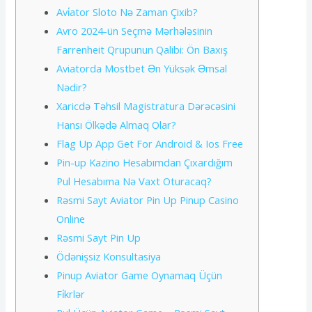
Avi̇ator Sloto Nə Zaman Çixib?
Avro 2024-ün Seçmə Mərhələsinin
Farrenheit Qrupunun Qalibi: Ön Baxış
Aviatorda Mostbet Ən Yüksək Əmsal
Nədir?
Xaricdə Təhsil Magistratura Dərəcəsini
Hansı Ölkədə Almaq Olar?
Flag Up App Get For Android & Ios Free
Pin-up Kazino Hesabımdan Çıxardığım
Pul Hesabıma Nə Vaxt Oturacaq?
Rəsmi Sayt Aviator Pin Up Pinup Casino
Online
Rəsmi Sayt Pin Up
Ödənişsiz Konsultasiya
Pinup Aviator Game Oynamaq Üçün
Fi̇krlər