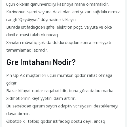
üçün ölkənin qanunvericiliyi kazinoya mane olmamalıdır.
Kazinonun rəsmi saytına daxil olan kimi yuxarı sağdakı qırmızı
rəngli “Qeydiyyat” düyməsinə klikləyin.
Burada istifadəçidən şifrə, elektron poçt, valyuta və ölkə
daxil etməsi tələb olunacaq.
Xanaları müvafiq şəkildə doldurduqdan sonra əməliyyatı
tamamlamaq lazımdır.
Gre Imtahanı Nədir?
Pin Up AZ müştəriləri üçün mümkün qədər rahat olmağa
çalışır.
Bazar kifayət qədər rəqabətlidir, buna görə də bu marka
xidmətlərinin keyfiyyətini daim artırır.
Bu səbəbdən qurum saytın adaptiv versiyasını dəstəkləməyi
dayandırmır.
Əlbətdə ki, tətbiq qədər istifadəçi dostu deyil, ancaq