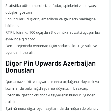
Statistika bütün mərcləri, istifadəçi spinlərini və ən yaxşı
uduşları göstərir.
Sonuncular uduşların, əmsalların və gəlirlərin məbləğinə
bölünür.
RTP bildirir ki, 100 uçuşdan 3-də mükafat xətti uçuşun lap
əvvəlində qırılacaq.
Demo rejimində oynamaq üçün sadəcə slotu işə salın və
oyundan həzz alın.
Digər Pin Upwards Azerbaijan
Bonusları
Qumarbaz sakitcə təyyarənin necə uçduğunu izləyəcək və
lazımi anda pulu nağdlaşdırma düyməsini basacaq.
Potensial qazanc ekrandakı təyyarənin hündürlüyündən
asılıdır.
Eyni nümunə digər oyun saytlarında da müşahidə olunur.