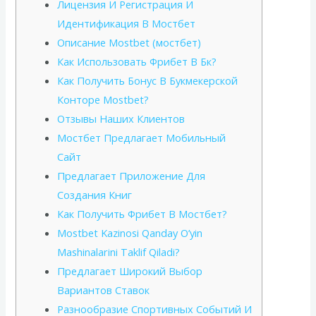
Лицензия И Регистрация И
Идентификация В Мостбет
Описание Mostbet (мостбет)
Как Использовать Фрибет В Бк?
Как Получить Бонус В Букмекерской
Конторе Mostbet?
Отзывы Наших Клиентов
Мостбет Предлагает Мобильный
Сайт
Предлагает Приложение Для
Создания Книг
Как Получить Фрибет В Мостбет?
Mostbet Kazinosi Qanday O’yin
Mashinalarini Taklif Qiladi?
Предлагает Широкий Выбор
Вариантов Ставок
Разнообразие Спортивных Событий И