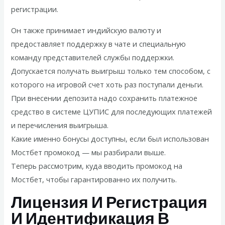
регистрации.
Он также принимает индийскую валюту и
предоставляет поддержку в чате и специальную
команду представителей службы поддержки.
Допускается получать выигрыш только тем способом, с
которого на игровой счет хоть раз поступали деньги.
При внесении депозита надо сохранить платежное
средство в системе ЦУПИС для последующих платежей
и перечисления выигрыша.
Какие именно бонусы доступны, если был использован
Мостбет промокод — мы разбирали выше.
Теперь рассмотрим, куда вводить промокод на
Мостбет, чтобы гарантированно их получить.
Лицензия И Регистрация
И Идентификация В