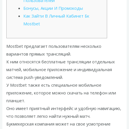
Пользователей
Бонусы, Акции И Промокоды
Как Зайти В Личный Кабинет Бк
Mostbet
Mostbet предлагает пользователям несколько
вариантов прямых трансляций.
К ним относятся бесплатные трансляции отдельных
матчей, мобильное приложение и индивидуальная
система push-уведомлений.
У Mostbet также есть специальное мобильное
приложение, которое можно скачать на телефон или
планшет.
Оно имеет приятный интерфейс и удобную навигацию,
что позволяет легко найти нужный матч.
Букмекерская компания может на свое усмотрение