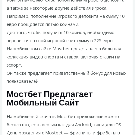
а также за некоторые другие действия игрока.
Например, пополнение игрового депозита на сумму 10
евро поощряется пятью коинами.
Для того, чтобы получить 10 коинов, необходимо
перевести на свой игровой счет сумму в 225 евро.
На мобильном сайте Mostbet представлена большая
коллекция видов спорта и ставок, включая ставки на
эспорт.
Он также предлагает приветственный бонус для новых
пользователей.
Мостбет Предлагает
Мобильный Сайт
На мобильный скачать Мостбет приложение можно
бесплатно, есть версии как для Android, так и для iOS.
День рождения с Mostbet — фриспины и фрибеты в