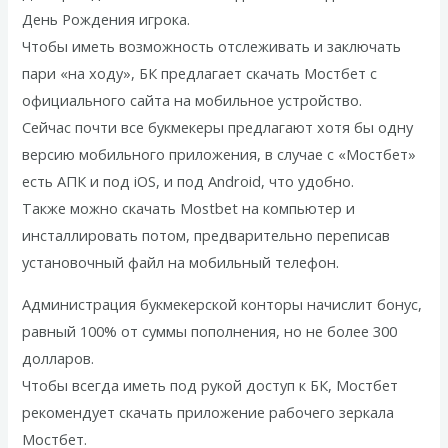
День Рождения игрока.
Чтобы иметь возможность отслеживать и заключать
пари «на ходу», БК предлагает скачать Мостбет с
официального сайта на мобильное устройство.
Сейчас почти все букмекеры предлагают хотя бы одну
версию мобильного приложения, в случае с «Мостбет»
есть АПК и под iOS, и под Android, что удобно.
Также можно скачать Mostbet на компьютер и
инсталлировать потом, предварительно переписав
установочный файл на мобильный телефон.
Администрация букмекерской конторы начислит бонус,
равный 100% от суммы пополнения, но не более 300
долларов.
Чтобы всегда иметь под рукой доступ к БК, Мостбет
рекомендует скачать приложение рабочего зеркала
Мостбет.