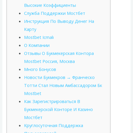
Высокие Коэффициенты
Служба Поддержки Мостбет
Инструкция По Выводу Денег На
Карту
Mostbet Icmalı
О Компании
Отзывы О Букмекерская Контора
Mostbet Россия, Москва
Много Бонусов
Новости Букмекров → Франческо
Тотти Стал Новым Амбассадором Бк
Mostbet
Как Зарегистрироваться В
Букмекерской Конторе И Казино
Мостбет
Круглосуточная Поддержка