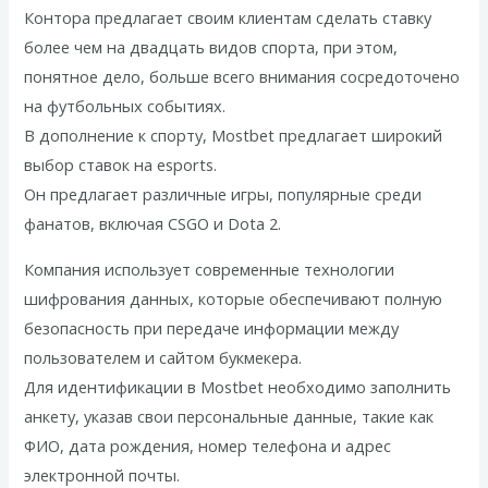
Контора предлагает своим клиентам сделать ставку
более чем на двадцать видов спорта, при этом,
понятное дело, больше всего внимания сосредоточено
на футбольных событиях.
В дополнение к спорту, Mostbet предлагает широкий
выбор ставок на esports.
Он предлагает различные игры, популярные среди
фанатов, включая CSGO и Dota 2.
Компания использует современные технологии
шифрования данных, которые обеспечивают полную
безопасность при передаче информации между
пользователем и сайтом букмекера.
Для идентификации в Mostbet необходимо заполнить
анкету, указав свои персональные данные, такие как
ФИО, дата рождения, номер телефона и адрес
электронной почты.