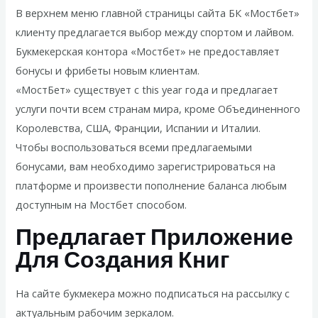
В верхнем меню главной страницы сайта БК «Мостбет»
клиенту предлагается выбор между спортом и лайвом.
Букмекерская контора «Мостбет» не предоставляет
бонусы и фрибеты новым клиентам.
«МостБет» существует с this year года и предлагает
услуги почти всем странам мира, кроме Объединенного
Королевства, США, Франции, Испании и Италии.
Чтобы воспользоваться всеми предлагаемыми
бонусами, вам необходимо зарегистрироваться на
платформе и произвести пополнение баланса любым
доступным на Мостбет способом.
Предлагает Приложение
Для Создания Книг
На сайте букмекера можно подписаться на рассылку с
актуальным рабочим зеркалом.