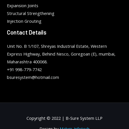
Expansion Joints
Structural Strengthening
Injection Grouting
Contact Details
Unit No. B 1/107, Shreyas Industrial Estate, Western
Express Highway, Behind Nesco, Goregoan (E), mumbai,
Maharashtra 400068.
+91 998-779-7742
bsuresystem@hotmail.com
Copyright © 2022 | B-Sure System LLP
Design by
Malwis Infotech