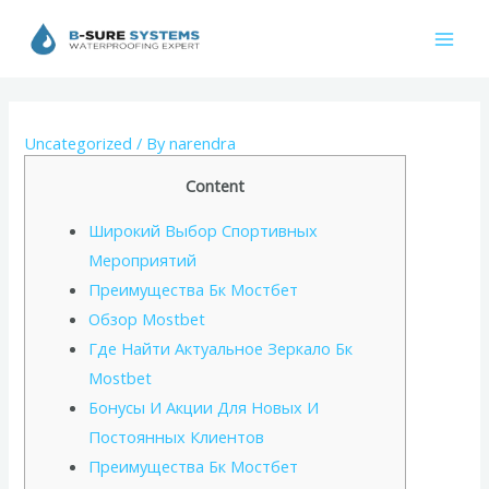
Skip
to
Mai
content
Men
Uncategorized
/ By
narendra
Content
Широкий Выбор Спортивных
Мероприятий
Преимущества Бк Мостбет
Обзор Mostbet
Где Найти Актуальное Зеркало Бк
Mostbet
Бонусы И Акции Для Новых И
Постоянных Клиентов
Преимущества Бк Мостбет