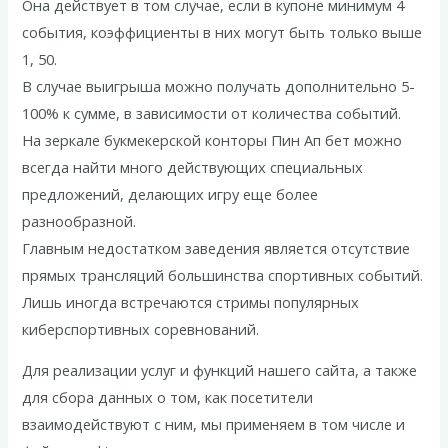
Она действует в том случае, если в купоне минимум 4
события, коэффициенты в них могут быть только выше
1, 50.
В случае выигрыша можно получать дополнительно 5-
100% к сумме, в зависимости от количества событий.
На зеркале букмекерской конторы Пин Ап бет можно
всегда найти много действующих специальных
предложений, делающих игру еще более
разнообразной.
Главным недостатком заведения является отсутствие
прямых трансляций большинства спортивных событий.
Лишь иногда встречаются стримы популярных
киберспортивных соревнований.
Для реализации услуг и функций нашего сайта, а также
для сбора данных о том, как посетители
взаимодействуют с ним, мы применяем в том числе и