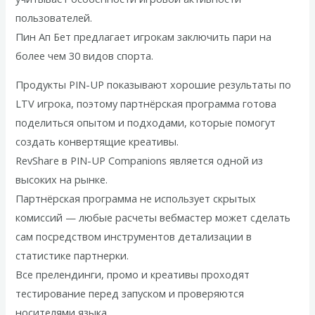
пользователей.
Пин Ап Бет предлагает игрокам заключить пари на
более чем 30 видов спорта.
Продукты PIN-UP показывают хорошие результаты по
LTV игрока, поэтому партнёрская программа готова
поделиться опытом и подходами, которые помогут
создать конвертящие креативы.
RevShare в PIN-UP Companions является одной из
высоких на рынке.
Партнёрская программа не использует скрытых
комиссий — любые расчеты вебмастер может сделать
сам посредством инструментов детализации в
статистике партнерки.
Все прелендинги, промо и креативы проходят
тестирование перед запуском и проверяются
носителями языка.