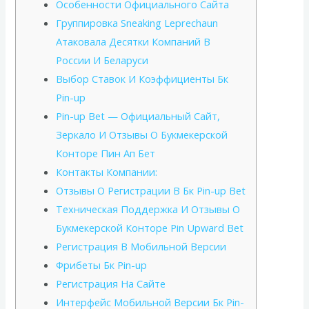
Особенности Официального Сайта
Группировка Sneaking Leprechaun
Атаковала Десятки Компаний В
России И Беларуси
Выбор Ставок И Коэффициенты Бк
Pin-up
Pin-up Bet — Официальный Сайт,
Зеркало И Отзывы О Букмекерской
Конторе Пин Ап Бет
Контакты Компании:
Отзывы О Регистрации В Бк Pin-up Bet
Техническая Поддержка И Отзывы О
Букмекерской Конторе Pin Upward Bet
Регистрация В Мобильной Версии
Фрибеты Бк Pin-up
Регистрация На Сайте
Интерфейс Мобильной Версии Бк Pin-