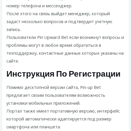
номер телефона и мессенджер.
После этого на связь выйдет менеджер, который
задаст несколько вопросов и подтвердит учетную
запись.
Пользователи Pin Upward Bet если возникнут вопросы и
проблемы могут в любое время обратиться в
техподдержку, контактные данные которых указаны на
сайте.
Инструкция По Регистрации
Помимо десктопной версии сайта, Pin-up Bet
предлагает своим пользователям возможность
установки мобильных приложений.
Портал также имеет портативную версию, интерфейс
которой автоматически адаптируется под размер
смартфона или планшета.