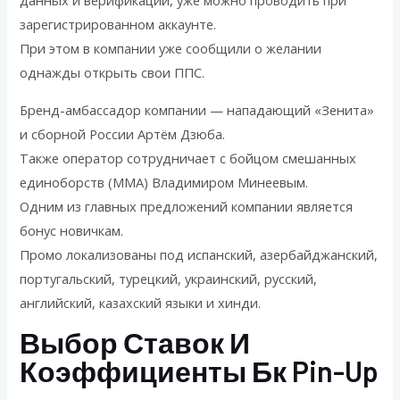
данных и верификации, уже можно проводить при
зарегистрированном аккаунте.
При этом в компании уже сообщили о желании
однажды открыть свои ППС.
Бренд-амбассадор компании — нападающий «Зенита»
и сборной России Артём Дзюба.
Также оператор сотрудничает с бойцом смешанных
единоборств (ММА) Владимиром Минеевым.
Одним из главных предложений компании является
бонус новичкам.
Промо локализованы под испанский, азербайджанский,
португальский, турецкий, украинский, русский,
английский, казахский языки и хинди.
Выбор Ставок И
Коэффициенты Бк Pin-Up