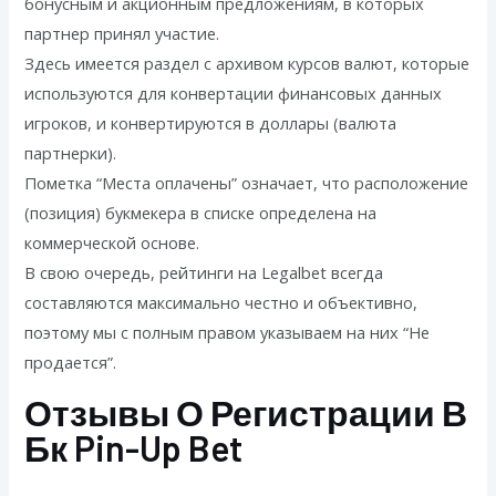
бонусным и акционным предложениям, в которых
партнер принял участие.
Здесь имеется раздел с архивом курсов валют, которые
используются для конвертации финансовых данных
игроков, и конвертируются в доллары (валюта
партнерки).
Пометка “Места оплачены” означает, что расположение
(позиция) букмекера в списке определена на
коммерческой основе.
В свою очередь, рейтинги на Legalbet всегда
составляются максимально честно и объективно,
поэтому мы с полным правом указываем на них “Не
продается”.
Отзывы О Регистрации В
Бк Pin-Up Bet