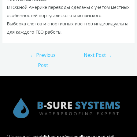
В Южной Америке переводы сделаны с учетом местных
особенностей португальского и испанского.
Выборка слотов и спортивных ивентов индивидуальна
для каждого ГЕО работы.
Post
←
Previous
Next Post
→
navigation
Post
We are well-established professionally managed civil