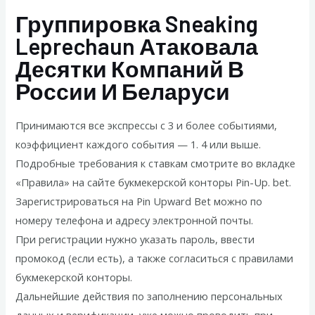
Группировка Sneaking
Leprechaun Атаковала
Десятки Компаний В
России И Беларуси
Принимаются все экспрессы с 3 и более событиями,
коэффициент каждого события — 1. 4 или выше.
Подробные требования к ставкам смотрите во вкладке
«Правила» на сайте букмекерской конторы Pin-Up. bet.
Зарегистрироваться на Pin Upward Bet можно по
номеру телефона и адресу электронной почты.
При регистрации нужно указать пароль, ввести
промокод (если есть), а также согласиться с правилами
букмекерской конторы.
Дальнейшие действия по заполнению персональных