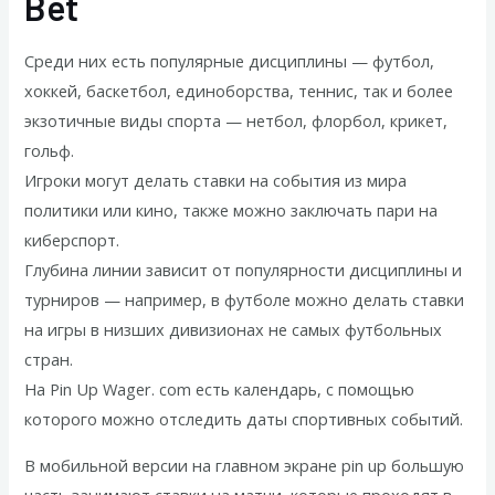
Bet
Среди них есть популярные дисциплины — футбол,
хоккей, баскетбол, единоборства, теннис, так и более
экзотичные виды спорта — нетбол, флорбол, крикет,
гольф.
Игроки могут делать ставки на события из мира
политики или кино, также можно заключать пари на
киберспорт.
Глубина линии зависит от популярности дисциплины и
турниров — например, в футболе можно делать ставки
на игры в низших дивизионах не самых футбольных
стран.
На Pin Up Wager. com есть календарь, с помощью
которого можно отследить даты спортивных событий.
В мобильной версии на главном экране pin up большую
часть занимают ставки на матчи, которые проходят в