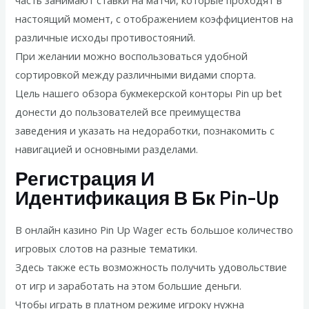
настоящий момент, с отображением коэффициентов на
различные исходы противостояний.
При желании можно воспользоваться удобной
сортировкой между различными видами спорта.
Цель нашего обзора букмекерской конторы Pin up bet
донести до пользователей все преимущества
заведения и указать на недоработки, познакомить с
навигацией и основными разделами.
Регистрация И
Идентификация В Бк Pin-Up
В онлайн казино Pin Up Wager есть большое количество
игровых слотов на разные тематики.
Здесь также есть возможность получить удовольствие
от игр и заработать на этом большие деньги.
Чтобы играть в платном режиме игроку нужна