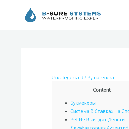
Skip
to
content
Uncategorized
/ By
narendra
Content
Букмекеры
Система В Ставках На Сп
Bet Не Выводит Деньги
Двухфакторная Аутентиф