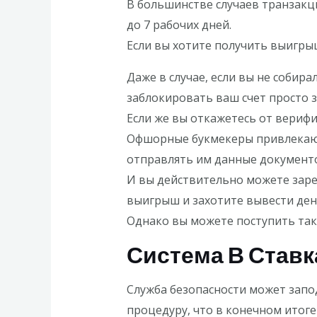
В большинстве случаев транзакци
до 7 рабочих дней.
Если вы хотите получить выигрыш
Даже в случае, если вы не собир
заблокировать ваш счет просто з
Если же вы откажетесь от верифи
Офшорные букмекеры привлекают 
отправлять им данные документ
И вы действительно можете зарег
выигрыш и захотите вывести день
Однако вы можете поступить так 
Система В Ставк
Служба безопасности может запо
процедуру, что в конечном итоге