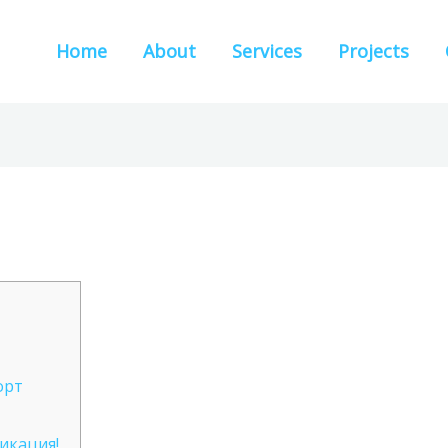
Home
About
Services
Projects
орт
икация!