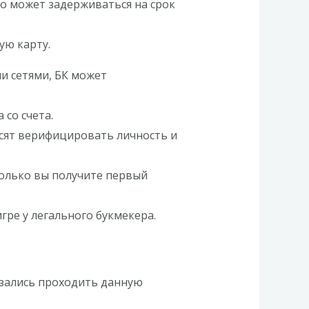
ко может задерживаться на срок
ую карту.
и сетями, БК может
 со счета.
сят верифицировать личность и
только вы получите первый
гре у легального букмекера.
азались проходить данную