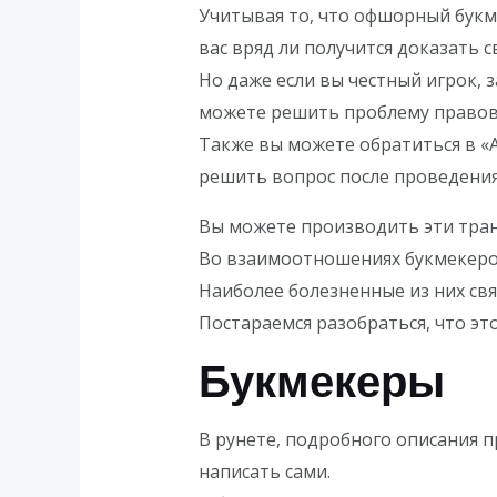
Учитывая то, что офшорный букме
вас вряд ли получится доказать 
Но даже если вы честный игрок, 
можете решить проблему правов
Также вы можете обратиться в «
решить вопрос после проведения
Вы можете производить эти тран
Во взаимоотношениях букмекеро
Наиболее болезненные из них свя
Постараемся разобраться, что это 
Букмекеры
В рунете, подробного описания 
написать сами.