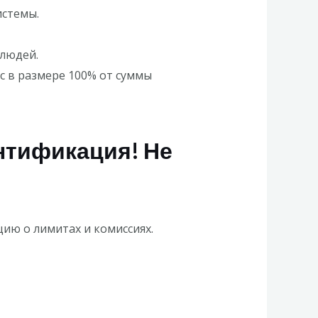
истемы.
 людей.
с в размере 100% от суммы
нтификация! Не
ию о лимитах и комиссиях.