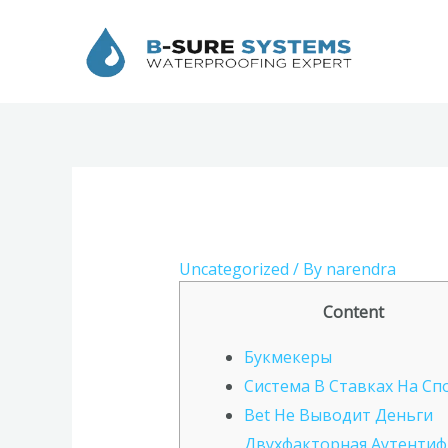
Skip
to
content
Uncategorized
/ By
narendra
Content
Букмекеры
Система В Ставках На Сп
Bet Не Выводит Деньги
Двухфакторная Аутентиф