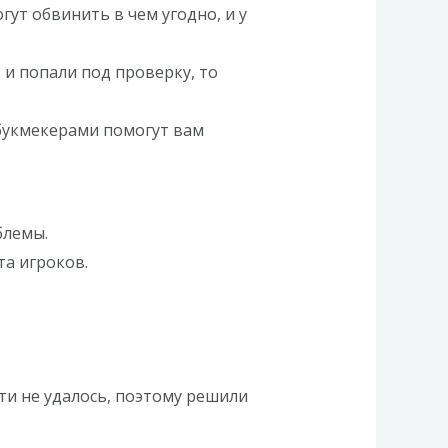
ут обвинить в чем угодно, и у
 и попали под проверку, то
 букмекерами помогут вам
блемы.
та игроков.
ти не удалось, поэтому решили