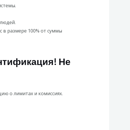
истемы.
 людей.
с в размере 100% от суммы
нтификация! Не
ию о лимитах и комиссиях.