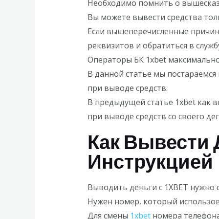
Необходимо помнить о вышесказа
Вы можете вывести средства толь
Если вышеперечисленные причины
реквизитов и обратиться в служб
Операторы БК 1xbet максимальн
В данной статье мы постараемся
при выводе средств.
В предыдущей статье 1xbet как в
при выводе средств со своего де
Как Вывести 
Инструкцией
Выводить деньги с 1XBET нужно с
Нужен номер, который использова
Для смены
1xbet
номера телефона