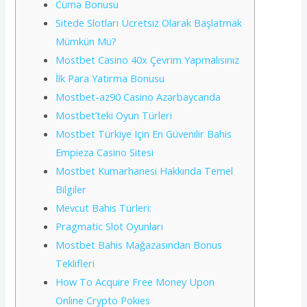
Cümə Bonusu
Sitede Slotları Ücretsiz Olarak Başlatmak
Mümkün Mü?
Mostbet Casino 40x Çevrim Yapmalısınız
İlk Para Yatırma Bonusu
Mostbet-az90 Casino Azərbaycanda
Mostbet’teki Oyun Türleri
Mostbet Türkiye Için En Güvenilir Bahis
Empieza Casino Sitesi
Mostbet Kumarhanesi Hakkında Temel
Bilgiler
Mevcut Bahis Türleri:
Pragmatic Slot Oyunları
Mostbet Bahis Mağazasından Bonus
Teklifleri
How To Acquire Free Money Upon
Online Crypto Pokies