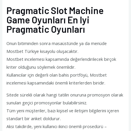
Pragmatic Slot Machine
Game Oyunları En Iyi
Pragmatic Oyunları
Onun bitiminden sonra masaüstünde ya da menüde
Mostbet Türkiye kısayolu oluşacaktır.
Mostbet incelemesi kapsamında değerlendirilecek birçok
kriter olduğunu söylemek önemlidir.
Kullanıcılar için değerli olan bahis portföyü, Mostbet
incelemesi kapsamındaki önemli kriterlerden biridir.
Sitede sürekli olarak hangi tatilin onuruna promosyon olarak
sunulan geçici promosyonlar bulabilirsiniz.
Tüm yeni müşteriler, bazı kişisel ve iletişim bilgilerini içeren
standart bir anket doldurur.
Aksi takdirde, yeni kullanıcı ikinci önemli prosedürü –