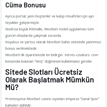
Cümə Bonusu
Ayrıca portal, yeni müşteriler ve kulüp misafirleri için ayrı
teşvikler geliştirmiştir.
Nodriza büyük ihtimalle, Mostbet mobil uygulaması tüm
güncel cihazlarda çalışmak zorunda.
Koşulsuz ve şartsız olarak Mostbet bahis sitesinde yatırımsız
bonus verilmektedir.
Mostbet’i ilk ziyaretinizde en belirgin -terres-couleurs. com
konumda bulunan “Giriş” düğmesini kullanmanız gerekir.
Sitede Slotları Ücretsiz
Olarak Başlatmak Mümkün
Mü?
Promosyona Mostbet casino oyunları empieza “Sanal Spor”
bahisleri dahildir.