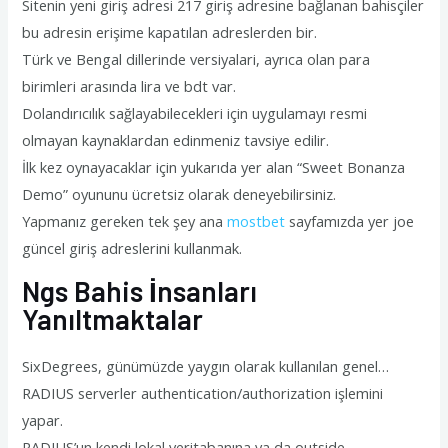
Sitenin yeni giriş adresi 217 giriş adresine bağlanan bahisçiler
bu adresin erişime kapatılan adreslerden bir.
Türk ve Bengal dillerinde versiyalari, ayrıca olan para
birimleri arasında lira ve bdt var.
Dolandırıcılık sağlayabilecekleri için uygulamayı resmi
olmayan kaynaklardan edinmeniz tavsiye edilir.
İlk kez oynayacaklar için yukarıda yer alan “Sweet Bonanza
Demo” oyununu ücretsiz olarak deneyebilirsiniz.
Yapmanız gereken tek şey ana
mostbet
sayfamızda yer joe
güncel giriş adreslerini kullanmak.
Ngs Bahis İnsanları
Yanıltmaktalar
SixDegrees, günümüzde yaygın olarak kullanılan genel…
RADIUS serverler authentication/authorization işlemini
yapar.
RADIUS’un kendi lokal veritabanına ya da outside