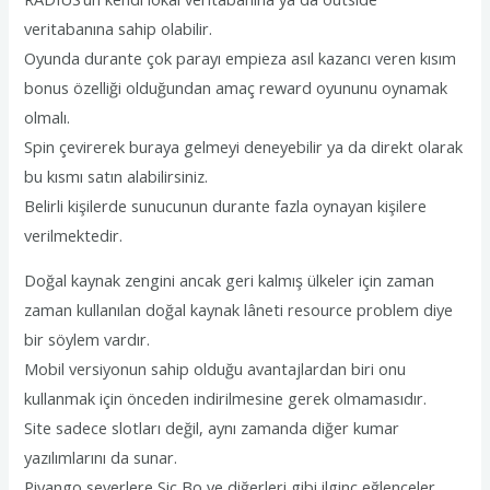
veritabanına sahip olabilir.
Oyunda durante çok parayı empieza asıl kazancı veren kısım
bonus özelliği olduğundan amaç reward oyununu oynamak
olmalı.
Spin çevirerek buraya gelmeyi deneyebilir ya da direkt olarak
bu kısmı satın alabilirsiniz.
Belirli kişilerde sunucunun durante fazla oynayan kişilere
verilmektedir.
Doğal kaynak zengini ancak geri kalmış ülkeler için zaman
zaman kullanılan doğal kaynak lâneti resource problem diye
bir söylem vardır.
Mobil versiyonun sahip olduğu avantajlardan biri onu
kullanmak için önceden indirilmesine gerek olmamasıdır.
Site sadece slotları değil, aynı zamanda diğer kumar
yazılımlarını da sunar.
Piyango severlere Sic Bo ve diğerleri gibi ilginç eğlenceler