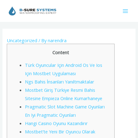
Skip
to
Mai
content
Men
Uncategorized
/ By
narendra
Content
Türk Oyuncular Için Android Os Ve Ios
Için Mostbet Uygulaması
Ngs Bahis İnsanları Yanıltmaktalar
Mostbet Giriş Türkiye Resmi Bahis
Sitesine Empieza Online Kumarhaneye
Pragmatic Slot Machine Game Oyunları
En Iyi Pragmatic Oyunları
Hangi Casino Oyunu Kazandırır
Mostbet’te Yeni Bir Oyuncu Olarak