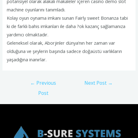
potansiyel olarak alakalı makaleler içeren casino demo slot
machine oyunlarını tanımladı.
Kolay oyun oynama imkanı sunan Fairly sweet Bonanza tabi
ki de farklı bahis imkanları ile daha ?ok kazanç sağlamanıza
yardımcı olmaktadır.
Geleneksel olarak, Aborjinler dünya’nın her zaman var
olduğuna ve şeylerin başında sadece doğaüstü varlıkların
yaşadığına inanırlar.
Post
←
Previous
Next Post
→
navigation
Post