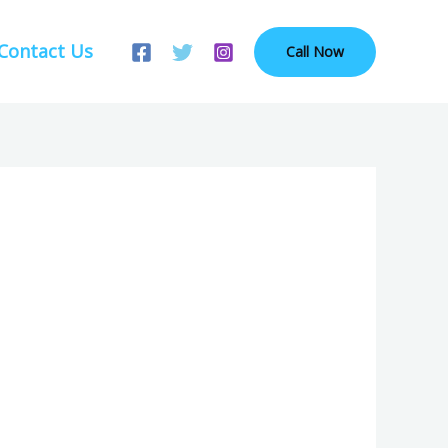
Contact Us
Call Now