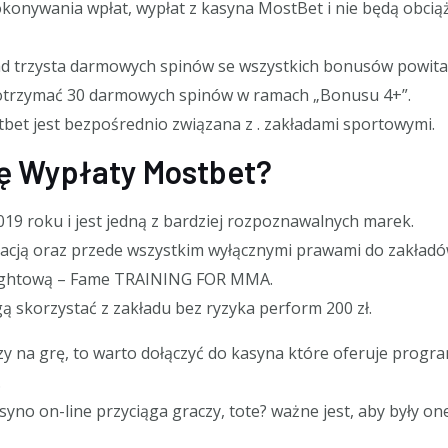
konywania wpłat, wypłat z kasyna MostBet i nie będą obci
d trzysta darmowych spinów se wszystkich bonusów powita
 otrzymać 30 darmowych spinów w ramach „Bonusu 4+”.
et jest bezpośrednio związana z . zakładami sportowymi.
ę Wypłaty Mostbet?
2019 roku i jest jedną z bardziej rozpoznawalnych marek.
ikacją oraz przede wszystkim wyłącznymi prawami do zakład
 fightową – Fame TRAINING FOR MMA.
 skorzystać z zakładu bez ryzyka perform 200 zł.
dzy na grę, to warto dołączyć do kasyna które oferuje prog
.
yno on-line przyciąga graczy, tote? ważne jest, aby były on