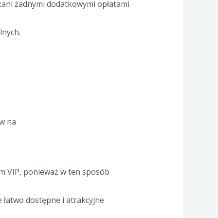
ążani żadnymi dodatkowymi opłatami
lnych.
ów na
ram VIP, ponieważ w ten sposób
e łatwo dostępne i atrakcyjne