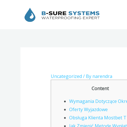
Skip
to
content
Uncategorized
/ By
narendra
Content
Wymagania Dotyczące Okr
Oferty Wyjazdowe
Obsługa Klienta Mostbet T
Jak Zmienić Metodę Wypłat