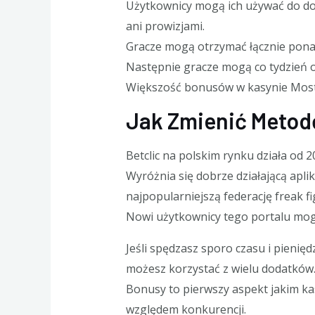
Użytkownicy mogą ich używać do do
ani prowizjami.
Gracze mogą otrzymać łącznie pona
Następnie gracze mogą co tydzień
Większość bonusów w kasynie Mostb
Jak Zmienić Metod
Betclic na polskim rynku działa od 
Wyróżnia się dobrze działającą apl
najpopularniejszą federację freak
Nowi użytkownicy tego portalu mogą
Jeśli spędzasz sporo czasu i pienię
możesz korzystać z wielu dodatków
Bonusy to pierwszy aspekt jakim kas
względem konkurencji.