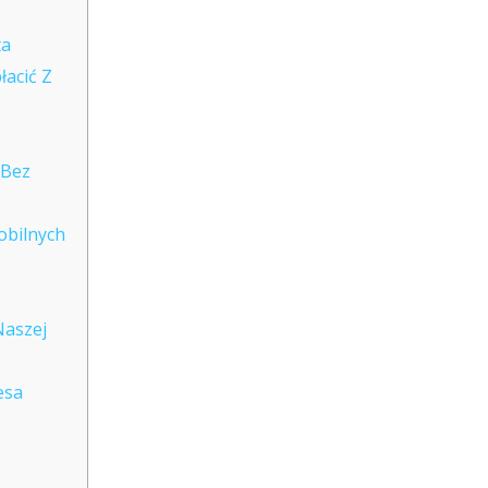
ta
łacić Z
 Bez
obilnych
Naszej
esa