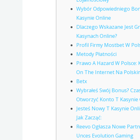
Wybór Odpowiedniego Bo
Kasynie Online
Dlaczego Wskazane Jest G
Kasynach Online?
Profil Firmy Mostbet W Pol
Metody Płatności
Prawo A Hazard W Polsce: 
On The Internet Na Polsk
Betx
Wybrałeś Swój Bonus? Czas
Otworzyć Konto T Kasynie 
Jesteś Nowy T Kasynie Onl
Jak Zacząć:
Reevo Ogłasza Nowe Part
Unces Evolution Gaming