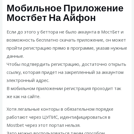
Мобильное Приложение
Мостбет На Айфон
Если до этого у беттора не было аккаунта в МостБет и
возможность бесплатно скачать приложение, он может
пройти регистрацию прямо в программе, указав нужные
данные.
Чтобы подтвердить регистрацию, достаточно открыть
ссылку, которая придет на закрепленный за аккаунтом
электронный адрес.
В мобильном приложении регистрация проходит так
же как на сайте.
Хотя легальные конторы в обязательном порядке
работают через ЦУПИС, идентифицироваться в
Mostbet через этот портал нельзя.
Зато можно воспользоваться таким способом