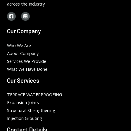
across the Industry.
Our Company
Who We Are
About Company
Services We Provide
What We Have Done
Our Services
TERRACE WATERPROOFING
Expansion Joints
Structural Strengthening
Injection Grouting
Contact Details