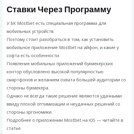
Ставки Через Программу
У БК Mostbet есть специальная программа для
мобильных устройств.
Поэтому стоит разобраться в том, как установить
мобильное приложение Mostbet на айфон, и какие у
софта есть особенности.
Появление мобильных приложений букмекерских
контор обусловлено высокой популярностью
смартфонов и желанием охвата большей аудитории со
стороны букмекера.
Однако не всегда такие решение являются удачными
ввиду плохой оптимизации и неудачных решений со
стороны эргономики.
Подробнее о приложении Mostbet на iOS — читайте в
статье.