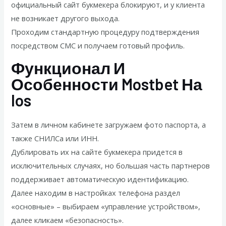
официальный сайт букмекера блокируют, и у клиента
не возникает другого выхода.
Проходим стандартную процедуру подтверждения
посредством СМС и получаем готовый профиль.
Функционал И
Особенности Mostbet На
Ios
Затем в личном кабинете загружаем фото паспорта, а
также СНИЛСа или ИНН.
Дублировать их на сайте букмекера придется в
исключительных случаях, но большая часть партнеров
поддерживает автоматическую идентификацию.
Далее находим в настройках телефона раздел
«основные» – выбираем «управление устройством»,
далее кликаем «безопасность».