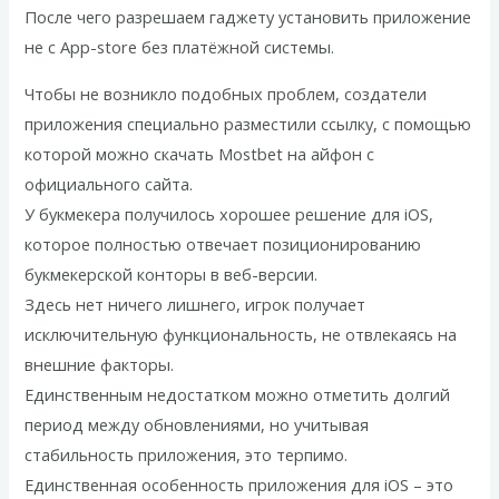
После чего разрешаем гаджету установить приложение
не с App-store без платёжной системы.
Чтобы не возникло подобных проблем, создатели
приложения специально разместили ссылку, с помощью
которой можно скачать Mostbet на айфон с
официального сайта.
У букмекера получилось хорошее решение для iOS,
которое полностью отвечает позиционированию
букмекерской конторы в веб-версии.
Здесь нет ничего лишнего, игрок получает
исключительную функциональность, не отвлекаясь на
внешние факторы.
Единственным недостатком можно отметить долгий
период между обновлениями, но учитывая
стабильность приложения, это терпимо.
Единственная особенность приложения для iOS – это