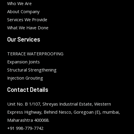
Who We Are
About Company
Services We Provide
What We Have Done
Our Services
TERRACE WATERPROOFING
Expansion Joints
Structural Strengthening
Injection Grouting
Contact Details
Unit No. B 1/107, Shreyas Industrial Estate, Western
Express Highway, Behind Nesco, Goregoan (E), mumbai,
Maharashtra 400068.
+91 998-779-7742