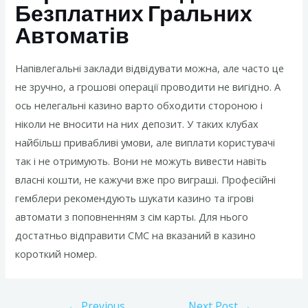
Безплатних Гральних
Автоматів
Напівлегальні заклади відвідувати можна, але часто це
не зручно, а грошові операції проводити не вигідно. А
ось нелегальні казино варто обходити стороною і
ніколи не вносити на них депозит. У таких клубах
найбільш привабливі умови, але виплати користувачі
так і не отримують. Вони не можуть вивести навіть
власні кошти, не кажучи вже про виграші. Професійні
гемблери рекомендують шукати казино та ігрові
автомати з поповненням з сім карты. Для нього
достатньо відправити СМС на вказаний в казино
короткий номер.
Post
←
Previous
Next Post
→