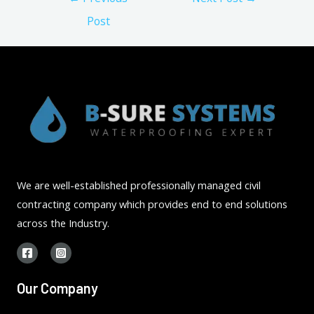
navigation
Post
We are well-established professionally managed civil
contracting company which provides end to end solutions
across the Industry.
Our Company