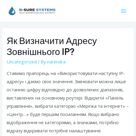
Skip
to
Mai
content
Men
Як Визначити Адресу
Зовнішнього IP?
Uncategorized
/ By
narendra
Ставимо прапорець на «Використовувати наступну IP-
адресу» і даємо своє значення. Змінювати можна лише
останню цифру відповідно до дозволених діапазонів,
виставлених на основному роутері. Відкрити «Панель
управління», вибрати категорію «Мережа та інтернет» –
«Центр…» буде першим посиланням. Якщо вибрано
відображення не категоріями, а значками, потрібно
відразу відкривати потрібне налаштування.