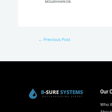
мошенников.
Post
←
Previous Post
navigation
Our 
Who W
About