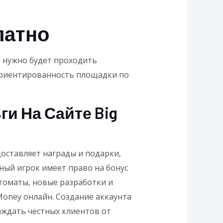
латно
е нужно будет проходить
ориентированность площадки по
и На Сайте Big
оставляет награды и подарки,
ый игрок имеет право на бонус
втоматы, новые разработки и
Money онлайн. Создание аккаунта
аждать честных клиентов от