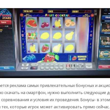
ется реклама самых привлекательных бонусных и акци
 скачать на смартфон, нужно выполнить следующие де
 соревнования и условия их проведения. Бонусы- в это
 тех, которые игрок может активировать прямо сейчас.