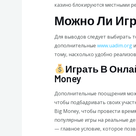
казино блокируются местными ре
Можно Ли Игр
Для выводов следует выбирать то
дополнительные
www.uadim.org
и
тому, насколько удобно реализов
Играть В Онла
Money
Дополнительные поощрения может
чтобы подбадривать своих участ
Big Money, чтобы провести время
популярные игры на реальные де
— главное условие, которое поз