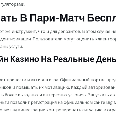
гуляторами.
ать В Пари-Матч Бесп
т же инструмент, что и для депозитов. В этом случае н
дентификации. Пользователи могут оценить клиенто
аны услуги.
йн Казино На Реальные Деньг
 принести и активна игра. Официальный портал пред
ников и повышать их мотивацию. Каждый авторизованн
 в более выгодных и интересных условиях. Запускать а
ньги позволит регистрация на официальном сайте Big 
воляет администрации контролировать ситуацию и огр